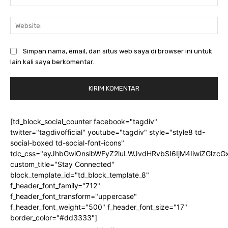
Web
Simpan nama, email, dan situs web saya di browser ini untuk
lain kali saya berkomentar.
[td_block_social_counter facebook="tagdiv"
twitter="tagdivofficial" youtube="tagdiv" style="style8 td-
social-boxed td-social-font-icons"
tdc_css="eyJhbGwiOnsibWFyZ2luLWJvdHRvbSI6IjM4IiwiZGlz
custom_title="Stay Connected"
block_template_id="td_block_template_8"
f_header_font_family="712"
f_header_font_transform="uppercase"
f_header_font_weight="500" f_header_font_size="17"
border_color="#dd3333"]