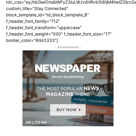
tdc_css="eyJhbGwiOnsibWFyZ2luLWJvdHRvbSI6IjM4IiwiZGlz
custom_title="Stay Connected"
block_template_id="td_block_template_8"
f_header_font_family="712"
f_header_font_transform="uppercase"
f_header_font_weight="500" f_header_font_size="17"
border_color="#dd3333"]
- Advertisement -