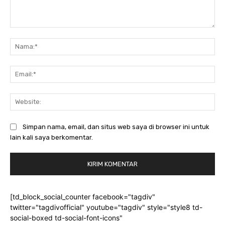
Komentar:
Na
Ema
Web
Simpan nama, email, dan situs web saya di browser ini untuk
lain kali saya berkomentar.
[td_block_social_counter facebook="tagdiv"
twitter="tagdivofficial" youtube="tagdiv" style="style8 td-
social-boxed td-social-font-icons"