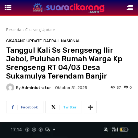
Beranda
Cikarang Update
CIKARANG UPDATE
DAERAH
NASIONAL
Tanggul Kali Ss Srengseng Ilir
Jebol, Puluhan Rumah Warga Kp
Srengseng RT 04/03 Desa
Sukamulya Terendam Banjir
By
Administrator
57
0
Oktober 31, 2025
Facebook
Twitter