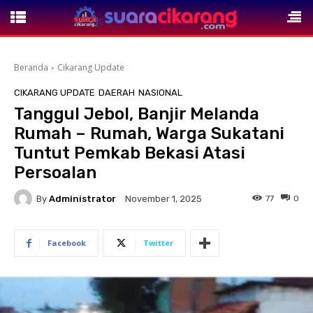
Beranda
Cikarang Update
CIKARANG UPDATE
DAERAH
NASIONAL
Tanggul Jebol, Banjir Melanda
Rumah – Rumah, Warga Sukatani
Tuntut Pemkab Bekasi Atasi
Persoalan
By
Administrator
77
0
November 1, 2025
Facebook
Twitter