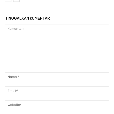
TINGGALKAN KOMENTAR
Komentar:
Na
Ema
Web