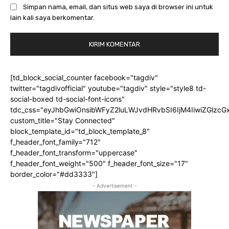
Simpan nama, email, dan situs web saya di browser ini untuk
lain kali saya berkomentar.
[td_block_social_counter facebook="tagdiv"
twitter="tagdivofficial" youtube="tagdiv" style="style8 td-
social-boxed td-social-font-icons"
tdc_css="eyJhbGwiOnsibWFyZ2luLWJvdHRvbSI6IjM4IiwiZGlz
custom_title="Stay Connected"
block_template_id="td_block_template_8"
f_header_font_family="712"
f_header_font_transform="uppercase"
f_header_font_weight="500" f_header_font_size="17"
border_color="#dd3333"]
- Advertisement -