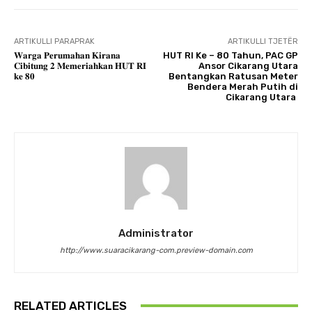
ARTIKULLI PARAPRAK
ARTIKULLI TJETËR
𝐖𝐚𝐫𝐠𝐚 𝐏𝐞𝐫𝐮𝐦𝐚𝐡𝐚𝐧 𝐊𝐢𝐫𝐚𝐧𝐚
HUT RI Ke – 80 Tahun, PAC GP
𝐂𝐢𝐛𝐢𝐭𝐮𝐧𝐠 𝟐 𝐌𝐞𝐦𝐞𝐫𝐢𝐚𝐡𝐤𝐚𝐧 𝐇𝐔𝐓 𝐑𝐈
Ansor Cikarang Utara
𝐤𝐞 𝟖𝟎
Bentangkan Ratusan Meter
Bendera Merah Putih di
Cikarang Utara
Administrator
http://www.suaracikarang-com.preview-domain.com
RELATED ARTICLES