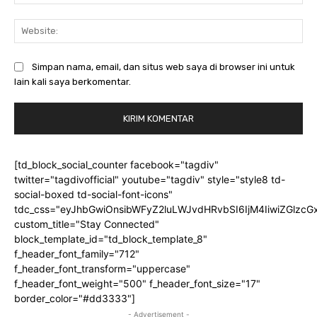
Web
Simpan nama, email, dan situs web saya di browser ini untuk
lain kali saya berkomentar.
[td_block_social_counter facebook="tagdiv"
twitter="tagdivofficial" youtube="tagdiv" style="style8 td-
social-boxed td-social-font-icons"
tdc_css="eyJhbGwiOnsibWFyZ2luLWJvdHRvbSI6IjM4IiwiZGlz
custom_title="Stay Connected"
block_template_id="td_block_template_8"
f_header_font_family="712"
f_header_font_transform="uppercase"
f_header_font_weight="500" f_header_font_size="17"
border_color="#dd3333"]
- Advertisement -