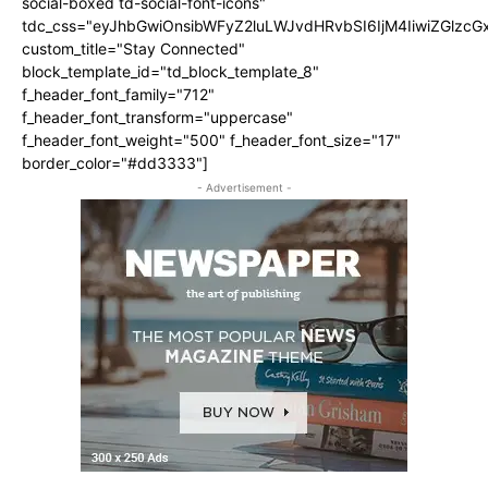
social-boxed td-social-font-icons"
tdc_css="eyJhbGwiOnsibWFyZ2luLWJvdHRvbSI6IjM4IiwiZGlz
custom_title="Stay Connected"
block_template_id="td_block_template_8"
f_header_font_family="712"
f_header_font_transform="uppercase"
f_header_font_weight="500" f_header_font_size="17"
border_color="#dd3333"]
- Advertisement -