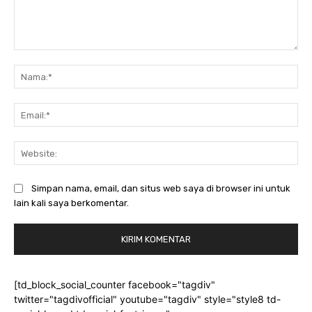
Komentar:
Na
Ema
Web
Simpan nama, email, dan situs web saya di browser ini untuk
lain kali saya berkomentar.
[td_block_social_counter facebook="tagdiv"
twitter="tagdivofficial" youtube="tagdiv" style="style8 td-