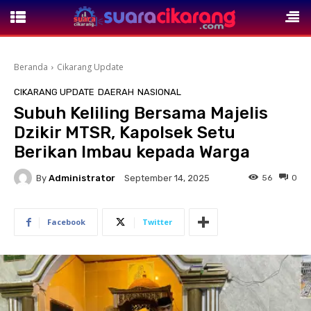
Beranda
Cikarang Update
CIKARANG UPDATE
DAERAH
NASIONAL
Subuh Keliling Bersama Majelis
Dzikir MTSR, Kapolsek Setu
Berikan Imbau kepada Warga
By
Administrator
56
0
September 14, 2025
Facebook
Twitter