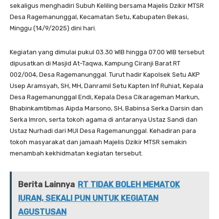
sekaligus menghadiri Subuh Keliling bersama Majelis Dzikir MTSR
Desa Ragemanunggal, Kecamatan Setu, Kabupaten Bekasi,
Minggu (14/9/2025) dini hari.
Kegiatan yang dimulai pukul 03.30 WIB hingga 07.00 WIB tersebut
dipusatkan di Masjid At-Taqwa, Kampung Ciranji Barat RT
002/004, Desa Ragemanunggal. Turut hadir Kapolsek Setu AKP
Usep Aramsyah, SH, MH, Danramil Setu Kapten Inf Ruhiat, Kepala
Desa Ragemanunggal Endi, Kepala Desa Cikarageman Markun,
Bhabinkamtibmas Aipda Marsono, SH, Babinsa Serka Darsin dan
Serka Imron, serta tokoh agama di antaranya Ustaz Sandi dan
Ustaz Nurhadi dari MUI Desa Ragemanunggal. Kehadiran para
tokoh masyarakat dan jamaah Majelis Dzikir MTSR semakin
menambah kekhidmatan kegiatan tersebut.
Berita Lainnya
RT TIDAK BOLEH MEMATOK
IURAN, SEKALI PUN UNTUK KEGIATAN
AGUSTUSAN