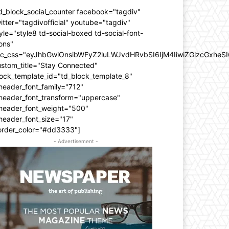
d_block_social_counter facebook="tagdiv"
itter="tagdivofficial" youtube="tagdiv"
yle="style8 td-social-boxed td-social-font-
ons"
dc_css="eyJhbGwiOnsibWFyZ2luLWJvdHRvbSI6IjM4IiwiZGlzcGxhe
ustom_title="Stay Connected"
ock_template_id="td_block_template_8"
header_font_family="712"
_header_font_transform="uppercase"
_header_font_weight="500"
header_font_size="17"
order_color="#dd3333"]
- Advertisement -