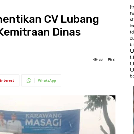
[t
tw
hentikan CV Lubang
st
ic
 Kemitraan Dinas
t
c
bl
f_
f
66
0
f
f_
b
interest
WhatsApp