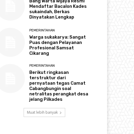
Bang Warta wijaya Resmi
Mendaftar Bacalon Kades
sukaindah, Berkas
Dinyatakan Lengkap
PEMERINTAHAN
Warga sukakarya: Sangat
Puas dengan Pelayanan
Profesional Samsat
Cikarang
PEMERINTAHAN
Berikut ringkasan
terstruktur dari
pernyataan tegas Camat
Cabangbungin soal
netralitas perangkat desa
jelang Pilkades
Muat lebih banyak