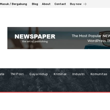
Masuk / Bergabung
Blog
About
Contact
Buy now
ate
TNI Polri
Gaya Hidup
Kriminal
Industri
Komunitas