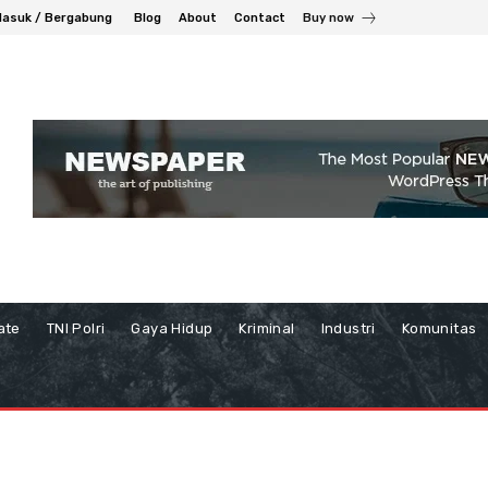
asuk / Bergabung
Blog
About
Contact
Buy now
ate
TNI Polri
Gaya Hidup
Kriminal
Industri
Komunitas