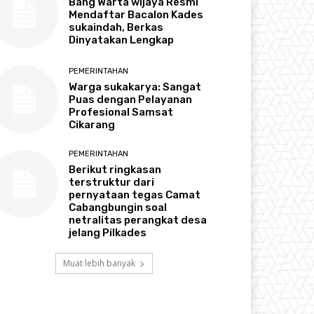
Bang Warta wijaya Resmi
Mendaftar Bacalon Kades
sukaindah, Berkas
Dinyatakan Lengkap
PEMERINTAHAN
Warga sukakarya: Sangat
Puas dengan Pelayanan
Profesional Samsat
Cikarang
PEMERINTAHAN
Berikut ringkasan
terstruktur dari
pernyataan tegas Camat
Cabangbungin soal
netralitas perangkat desa
jelang Pilkades
Muat lebih banyak