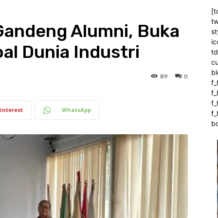
[t
tw
Gandeng Alumni, Buka
st
ic
al Dunia Industri
t
c
bl
89
0
f_
f
f
interest
WhatsApp
f_
b