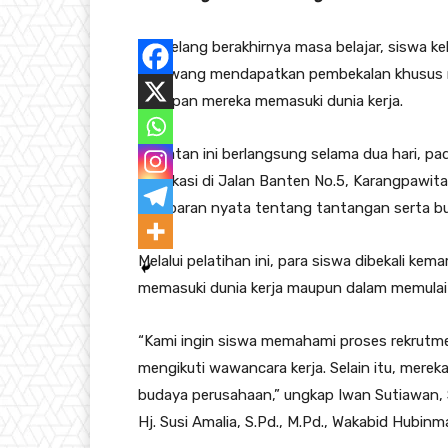
Menjelang berakhirnya masa belajar, siswa k
Karawang mendapatkan pembekalan khusus me
kesiapan mereka memasuki dunia kerja.
Kegiatan ini berlangsung selama dua hari, pa
berlokasi di Jalan Banten No.5, Karangpawita
gambaran nyata tentang tantangan serta buda
Melalui pelatihan ini, para siswa dibekali ke
memasuki dunia kerja maupun dalam memulai 
“Kami ingin siswa memahami proses rekrut
mengikuti wawancara kerja. Selain itu, merek
budaya perusahaan,” ungkap Iwan Sutiawan, S
Hj. Susi Amalia, S.Pd., M.Pd., Wakabid Hubi