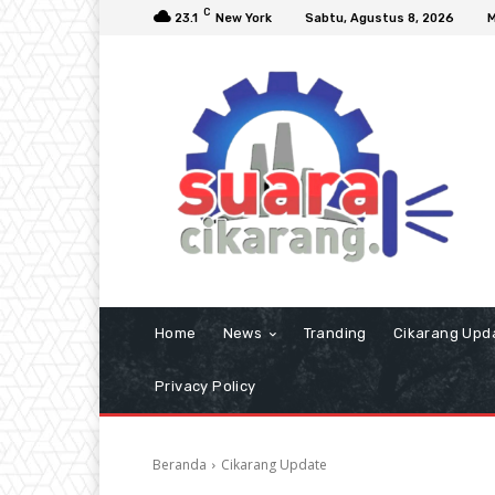
C
23.1
New York
Sabtu, Agustus 8, 2026
M
Home
News
Tranding
Cikarang Upd
Privacy Policy
Beranda
Cikarang Update