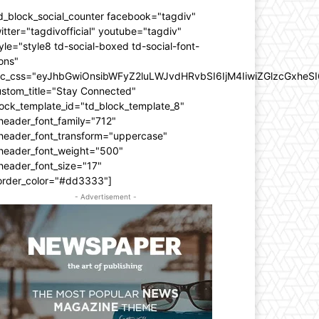
d_block_social_counter facebook="tagdiv"
itter="tagdivofficial" youtube="tagdiv"
yle="style8 td-social-boxed td-social-font-
ons"
dc_css="eyJhbGwiOnsibWFyZ2luLWJvdHRvbSI6IjM4IiwiZGlzcGxhe
ustom_title="Stay Connected"
ock_template_id="td_block_template_8"
header_font_family="712"
_header_font_transform="uppercase"
_header_font_weight="500"
header_font_size="17"
order_color="#dd3333"]
- Advertisement -