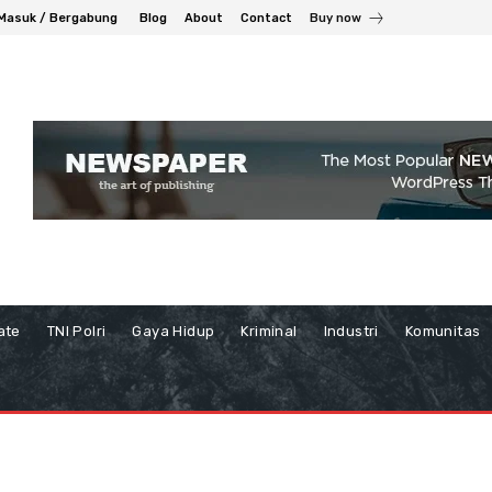
Masuk / Bergabung
Blog
About
Contact
Buy now
ate
TNI Polri
Gaya Hidup
Kriminal
Industri
Komunitas