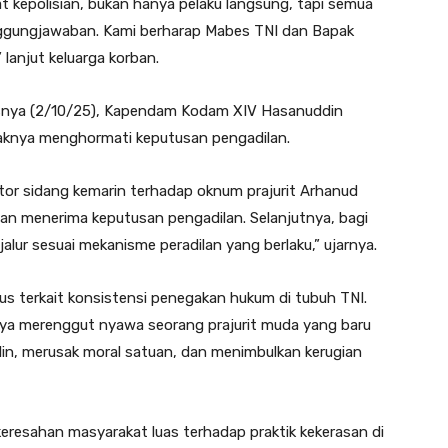
at kepolisian, bukan hanya pelaku langsung, tapi semua
anggungjawaban. Kami berharap Mabes TNI dan Bapak
lanjut keluarga korban.
rsnya (2/10/25), Kapendam Kodam XIV Hasanuddin
haknya menghormati keputusan pengadilan.
or sidang kemarin terhadap oknum prajurit Arhanud
n menerima keputusan pengadilan. Selanjutnya, bagi
lur sesuai mekanisme peradilan yang berlaku,” ujarnya.
ius terkait konsistensi penegakan hukum di tubuh TNI.
nya merenggut nyawa seorang prajurit muda yang baru
plin, merusak moral satuan, dan menimbulkan kerugian
resahan masyarakat luas terhadap praktik kekerasan di