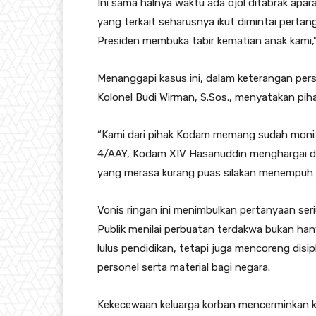
Ini sama halnya waktu ada ojol ditabrak apar
yang terkait seharusnya ikut dimintai pert
Presiden membuka tabir kematian anak kami,” 
Menanggapi kasus ini, dalam keterangan pe
Kolonel Budi Wirman, S.Sos., menyatakan pi
“Kami dari pihak Kodam memang sudah monit
4/AAY, Kodam XIV Hasanuddin menghargai da
yang merasa kurang puas silakan menempuh ja
Vonis ringan ini menimbulkan pertanyaan ser
Publik menilai perbuatan terdakwa bukan ha
lulus pendidikan, tetapi juga mencoreng disi
personel serta material bagi negara.
Kekecewaan keluarga korban mencerminkan ke