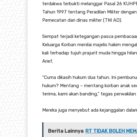
terdakwa terbukti melanggar Pasal 26 KUHPM 
Tahun 1997 tentang Peradilan Militer denga
Pemecatan dari dinas militer (TNI AD).
Sempat terjadi ketegangan pasca pembacaan
Keluarga Korban menilai majelis hakim meng
kali terhadap tujuh prajurit muda hingga h
Arief.
“Cuma dikasih hukum dua tahun. Ini pembunuh
hukum? Mentang – mentang korban anak seor
terima, kami akan banding,” tegas perwakila
Mereka juga menyebut ada kejanggalan dala
Berita Lainnya
RT TIDAK BOLEH MEM