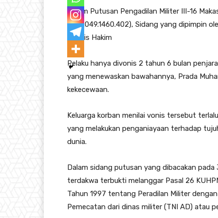
Dalam Putusan Pengadilan Militer III-16 Maka
31.21.049.1460.402), Sidang yang dipimpin o
Majelis Hakim
Pelaku hanya divonis 2 tahun 6 bulan penjara
yang menewaskan bawahannya, Prada Muham
kekecewaan.
Keluarga korban menilai vonis tersebut terl
yang melakukan penganiayaan terhadap tujuh
dunia.
Dalam sidang putusan yang dibacakan pada 
terdakwa terbukti melanggar Pasal 26 KUHPM 
Tahun 1997 tentang Peradilan Militer denga
Pemecatan dari dinas militer (TNI AD) atau 