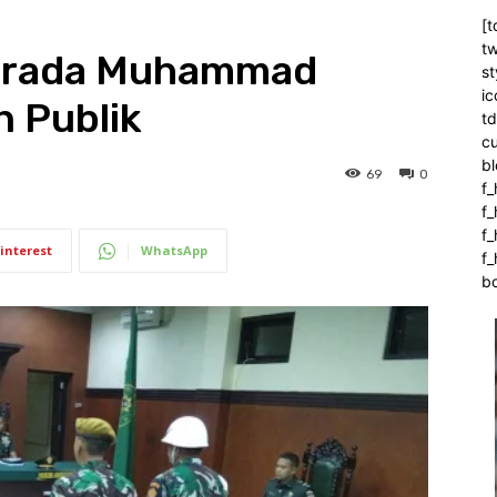
[t
tw
 Prada Muhammad
st
ic
n Publik
t
c
bl
69
0
f_
f
f
interest
WhatsApp
f_
b