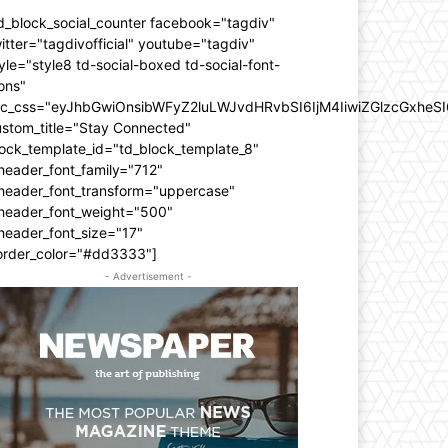
d_block_social_counter facebook="tagdiv"
itter="tagdivofficial" youtube="tagdiv"
yle="style8 td-social-boxed td-social-font-
ons"
dc_css="eyJhbGwiOnsibWFyZ2luLWJvdHRvbSI6IjM4IiwiZGlzcGxhe
ustom_title="Stay Connected"
ock_template_id="td_block_template_8"
header_font_family="712"
_header_font_transform="uppercase"
_header_font_weight="500"
header_font_size="17"
order_color="#dd3333"]
- Advertisement -