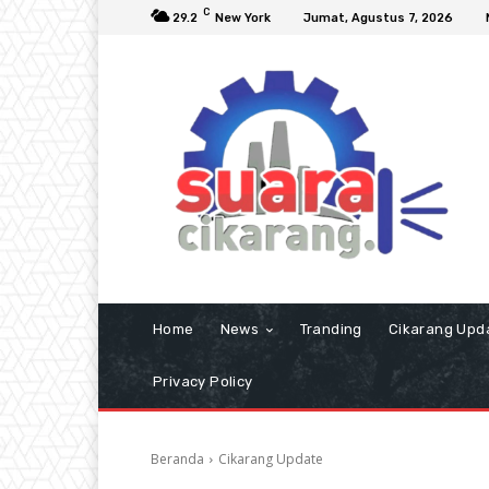
C
29.2
New York
Jumat, Agustus 7, 2026
Home
News
Tranding
Cikarang Upd
Privacy Policy
Beranda
Cikarang Update