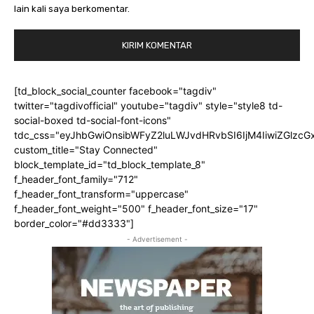
lain kali saya berkomentar.
[td_block_social_counter facebook="tagdiv"
twitter="tagdivofficial" youtube="tagdiv" style="style8 td-
social-boxed td-social-font-icons"
tdc_css="eyJhbGwiOnsibWFyZ2luLWJvdHRvbSI6IjM4IiwiZGlz
custom_title="Stay Connected"
block_template_id="td_block_template_8"
f_header_font_family="712"
f_header_font_transform="uppercase"
f_header_font_weight="500" f_header_font_size="17"
border_color="#dd3333"]
- Advertisement -