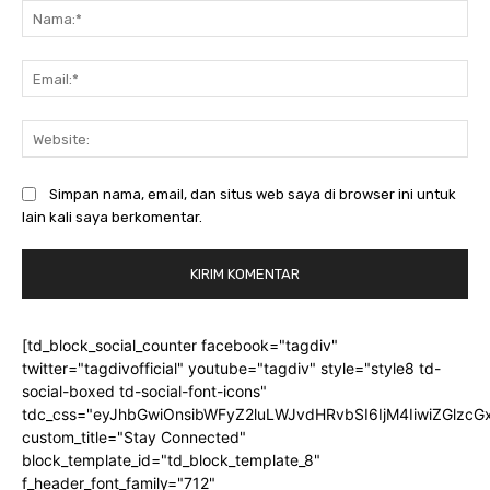
Na
Ema
Web
Simpan nama, email, dan situs web saya di browser ini untuk
lain kali saya berkomentar.
[td_block_social_counter facebook="tagdiv"
twitter="tagdivofficial" youtube="tagdiv" style="style8 td-
social-boxed td-social-font-icons"
tdc_css="eyJhbGwiOnsibWFyZ2luLWJvdHRvbSI6IjM4IiwiZGlz
custom_title="Stay Connected"
block_template_id="td_block_template_8"
f_header_font_family="712"