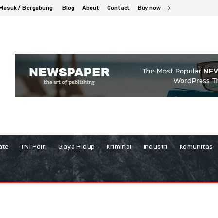
Masuk / Bergabung
Blog
About
Contact
Buy now
ate
TNI Polri
Gaya Hidup
Kriminal
Industri
Komunitas