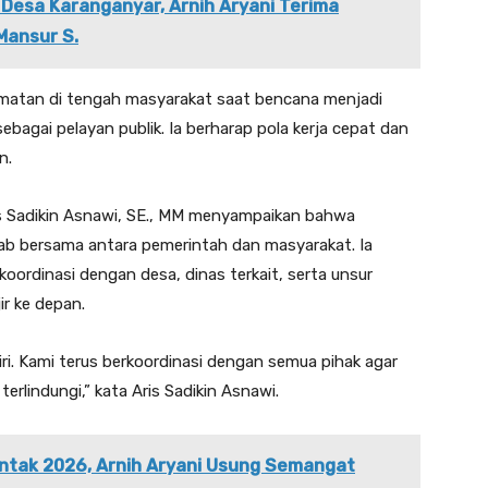
 Desa Karanganyar, Arnih Aryani Terima
Mansur S.
matan di tengah masyarakat saat bencana menjadi
bagai pelayan publik. Ia berharap pola kerja cepat dan
n.
is Sadikin Asnawi, SE., MM menyampaikan bahwa
b bersama antara pemerintah dan masyarakat. Ia
ordinasi dengan desa, dinas terkait, serta unsur
r ke depan.
iri. Kami terus berkoordinasi dengan semua pihak agar
lindungi,” kata Aris Sadikin Asnawi.
entak 2026, Arnih Aryani Usung Semangat