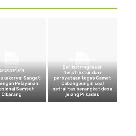
PEMERINTAHAN
Berikut ringkasan
EMERINTAHAN
terstruktur dari
sukakarya: Sangat
pernyataan tegas Camat
dengan Pelayanan
Cabangbungin soal
esional Samsat
netralitas perangkat desa
Cikarang
jelang Pilkades