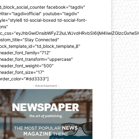
d_block_social_counter facebook="tagdiv"
itter="tagdivofficial" youtube="tagdiv"
yle="style8 td-social-boxed td-social-font-
ons"
dc_css="eyJhbGwiOnsibWFyZ2luLWJvdHRvbSI6IjM4IiwiZGlzcGxhe
ustom_title="Stay Connected"
ock_template_id="td_block_template_8"
header_font_family="712"
_header_font_transform="uppercase"
_header_font_weight="500"
header_font_size="17"
order_color="#dd3333"]
- Advertisement -