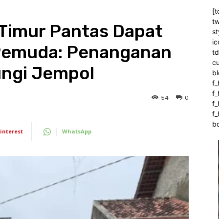
[t
tw
Timur Pantas Dapat
st
ic
 Pemuda: Penanganan
t
c
ungi Jempol
bl
f_
f
54
0
f
f_
b
interest
WhatsApp