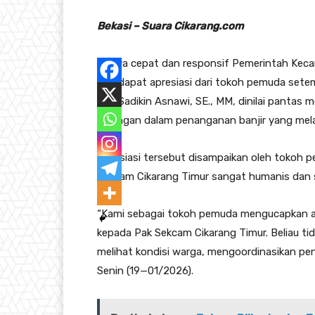
Bekasi – Suara Cikarang.com
Upaya cepat dan responsif Pemerintah Keca
mendapat apresiasi dari tokoh pemuda setem
Aris Sadikin Asnawi, SE., MM, dinilai pantas
lapangan dalam penanganan banjir yang mela
Apresiasi tersebut disampaikan oleh tokoh p
Sekcam Cikarang Timur sangat humanis dan 
“Kami sebagai tokoh pemuda mengucapkan as
kepada Pak Sekcam Cikarang Timur. Beliau ti
melihat kondisi warga, mengoordinasikan pen
Senin (19—01/2026).