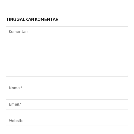
TINGGALKAN KOMENTAR
Komentar:
Na
Ema
Web