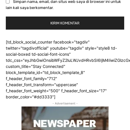
Simpan nama, email, dan situs web saya di browser ini untuk
lain kali saya berkomentar.
[td_block_social_counter facebook="tagdiv"
twitter="tagdivofficial" youtube="tagdiv" style="style8 td-
social-boxed td-social-font-icons"
tdc_css="eyJhbGwiOnsibWFyZ2luLWJvdHRvbSI6IjM4IiwiZGlz
custom_title="Stay Connected"
block_template_id="td_block_template_8"
f_header_font_family="712"
f_header_font_transform="uppercase"
f_header_font_weight="500" f_header_font_size="17"
border_color="#dd3333"]
- Advertisement -