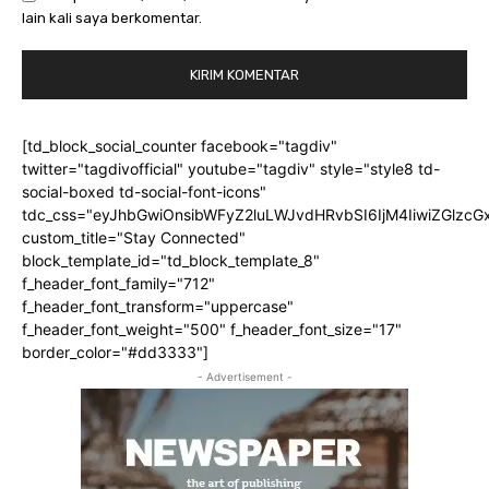
lain kali saya berkomentar.
[td_block_social_counter facebook="tagdiv"
twitter="tagdivofficial" youtube="tagdiv" style="style8 td-
social-boxed td-social-font-icons"
tdc_css="eyJhbGwiOnsibWFyZ2luLWJvdHRvbSI6IjM4IiwiZGlz
custom_title="Stay Connected"
block_template_id="td_block_template_8"
f_header_font_family="712"
f_header_font_transform="uppercase"
f_header_font_weight="500" f_header_font_size="17"
border_color="#dd3333"]
- Advertisement -