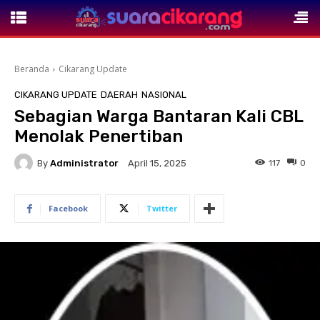
Beranda
Cikarang Update
CIKARANG UPDATE
DAERAH
NASIONAL
Sebagian Warga Bantaran Kali CBL
Menolak Penertiban
By
Administrator
117
0
April 15, 2025
Facebook
Twitter