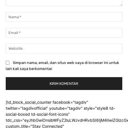
Komentar:
Na
Ema
Web
Simpan nama, email, dan situs web saya di browser ini untuk
lain kali saya berkomentar.
[td_block_social_counter facebook="tagdiv"
twitter="tagdivofficial" youtube="tagdiv" style="style8 td-
social-boxed td-social-font-icons"
tdc_css="eyJhbGwiOnsibWFyZ2luLWJvdHRvbSI6IjM4IiwiZGlz
custom_title="Stay Connected"