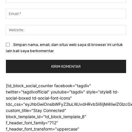
Ema
Web
Simpan nama, email, dan situs web saya di browser ini untuk
lain kali saya berkomentar.
[td_block_social_counter facebook="tagdiv"
twitter="tagdivofficial" youtube="tagdiv" style="style8 td-
social-boxed td-social-font-icons"
tdc_css="eyJhbGwiOnsibWFyZ2luLWJvdHRvbSI6IjM4IiwiZGlz
custom_title="Stay Connected"
block_template_id="td_block_template_8"
f_header_font_family="712"
f_header_font_transform="uppercase"