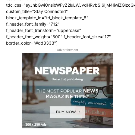
tdc_css="eyJhbGwiOnsibWFyZ2luLWJvdHRvbSI6IjM4IiwiZGlz
custom_title="Stay Connected"
block_template_id="td_block_template_8"
f_header_font_family="712"
f_header_font_transform="uppercase"
f_header_font_weight="500" f_header_font_size="17"
border_color="#dd3333"]
- Advertisement -