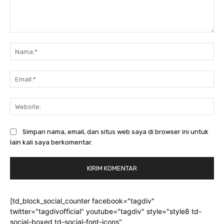
Komentar:
Na
Ema
Web
Simpan nama, email, dan situs web saya di browser ini untuk
lain kali saya berkomentar.
[td_block_social_counter facebook="tagdiv"
twitter="tagdivofficial" youtube="tagdiv" style="style8 td-
social-boxed td-social-font-icons"