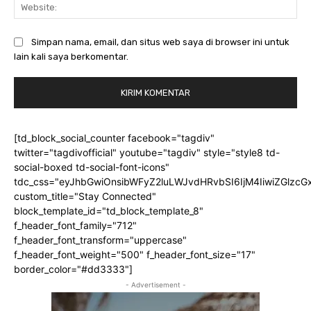
Web
Simpan nama, email, dan situs web saya di browser ini untuk
lain kali saya berkomentar.
[td_block_social_counter facebook="tagdiv"
twitter="tagdivofficial" youtube="tagdiv" style="style8 td-
social-boxed td-social-font-icons"
tdc_css="eyJhbGwiOnsibWFyZ2luLWJvdHRvbSI6IjM4IiwiZGlz
custom_title="Stay Connected"
block_template_id="td_block_template_8"
f_header_font_family="712"
f_header_font_transform="uppercase"
f_header_font_weight="500" f_header_font_size="17"
border_color="#dd3333"]
- Advertisement -