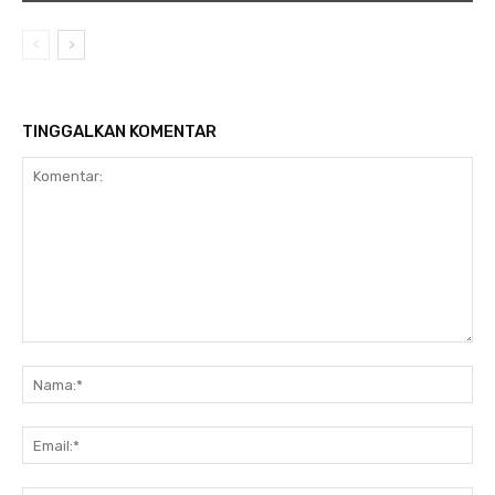
TINGGALKAN KOMENTAR
Komentar:
Na
Ema