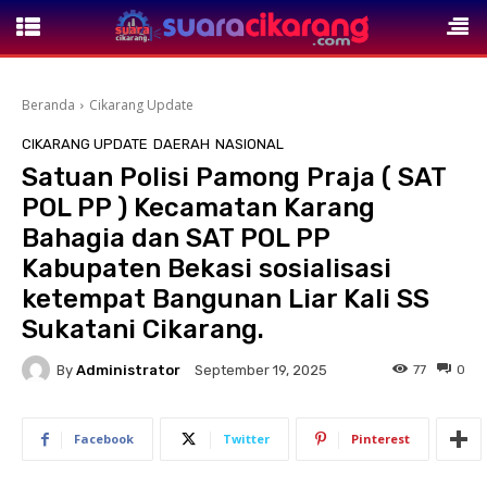
Beranda
Cikarang Update
CIKARANG UPDATE
DAERAH
NASIONAL
Satuan Polisi Pamong Praja ( SAT
POL PP ) Kecamatan Karang
Bahagia dan SAT POL PP
Kabupaten Bekasi sosialisasi
ketempat Bangunan Liar Kali SS
Sukatani Cikarang.
By
Administrator
77
0
September 19, 2025
Facebook
Twitter
Pinterest