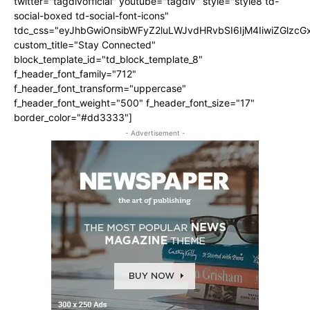
twitter="tagdivofficial" youtube="tagdiv" style="style8 td-
social-boxed td-social-font-icons"
tdc_css="eyJhbGwiOnsibWFyZ2luLWJvdHRvbSI6IjM4IiwiZGlz
custom_title="Stay Connected"
block_template_id="td_block_template_8"
f_header_font_family="712"
f_header_font_transform="uppercase"
f_header_font_weight="500" f_header_font_size="17"
border_color="#dd3333"]
- Advertisement -