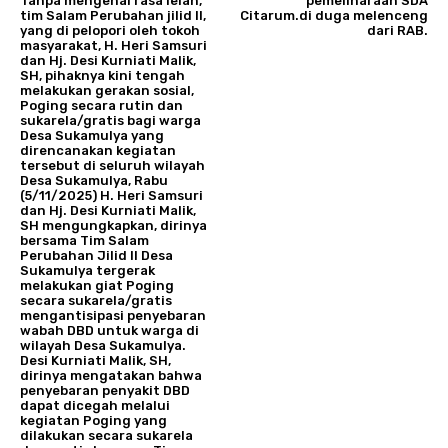
Tanpa mengenal rasa lelah,
pemeliharaan SDA
tim Salam Perubahan jilid II,
Citarum.di duga melenceng
yang di pelopori oleh tokoh
dari RAB.
masyarakat, H. Heri Samsuri
dan Hj. Desi Kurniati Malik,
SH, pihaknya kini tengah
melakukan gerakan sosial,
Poging secara rutin dan
sukarela/gratis bagi warga
Desa Sukamulya yang
direncanakan kegiatan
tersebut di seluruh wilayah
Desa Sukamulya, Rabu
(5/11/2025) H. Heri Samsuri
dan Hj. Desi Kurniati Malik,
SH mengungkapkan, dirinya
bersama Tim Salam
Perubahan Jilid II Desa
Sukamulya tergerak
melakukan giat Poging
secara sukarela/gratis
mengantisipasi penyebaran
wabah DBD untuk warga di
wilayah Desa Sukamulya.
Desi Kurniati Malik, SH,
dirinya mengatakan bahwa
penyebaran penyakit DBD
dapat dicegah melalui
kegiatan Poging yang
dilakukan secara sukarela