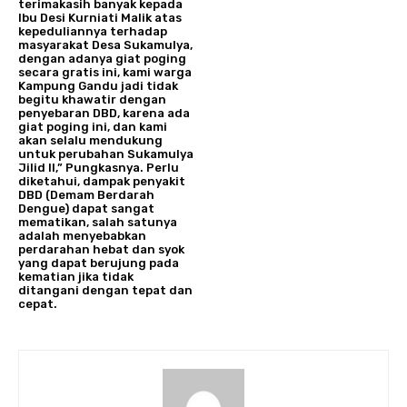
terimakasih banyak kepada
Ibu Desi Kurniati Malik atas
kepeduliannya terhadap
masyarakat Desa Sukamulya,
dengan adanya giat poging
secara gratis ini, kami warga
Kampung Gandu jadi tidak
begitu khawatir dengan
penyebaran DBD, karena ada
giat poging ini, dan kami
akan selalu mendukung
untuk perubahan Sukamulya
Jilid II,” Pungkasnya. Perlu
diketahui, dampak penyakit
DBD (Demam Berdarah
Dengue) dapat sangat
mematikan, salah satunya
adalah menyebabkan
perdarahan hebat dan syok
yang dapat berujung pada
kematian jika tidak
ditangani dengan tepat dan
cepat.