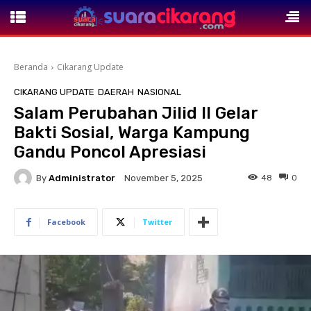
Beranda
Cikarang Update
CIKARANG UPDATE
DAERAH
NASIONAL
Salam Perubahan Jilid II Gelar
Bakti Sosial, Warga Kampung
Gandu Poncol Apresiasi
By
Administrator
48
0
November 5, 2025
Facebook
Twitter