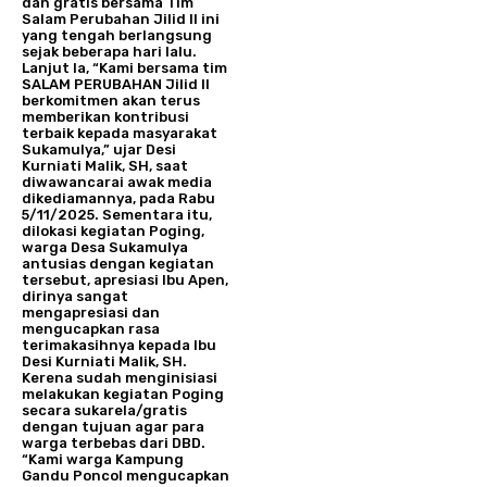
dan gratis bersama Tim
Salam Perubahan Jilid II ini
yang tengah berlangsung
sejak beberapa hari lalu.
Lanjut Ia, “Kami bersama tim
SALAM PERUBAHAN Jilid II
berkomitmen akan terus
memberikan kontribusi
terbaik kepada masyarakat
Sukamulya,” ujar Desi
Kurniati Malik, SH, saat
diwawancarai awak media
dikediamannya, pada Rabu
5/11/2025. Sementara itu,
dilokasi kegiatan Poging,
warga Desa Sukamulya
antusias dengan kegiatan
tersebut, apresiasi Ibu Apen,
dirinya sangat
mengapresiasi dan
mengucapkan rasa
terimakasihnya kepada Ibu
Desi Kurniati Malik, SH.
Kerena sudah menginisiasi
melakukan kegiatan Poging
secara sukarela/gratis
dengan tujuan agar para
warga terbebas dari DBD.
“Kami warga Kampung
Gandu Poncol mengucapkan