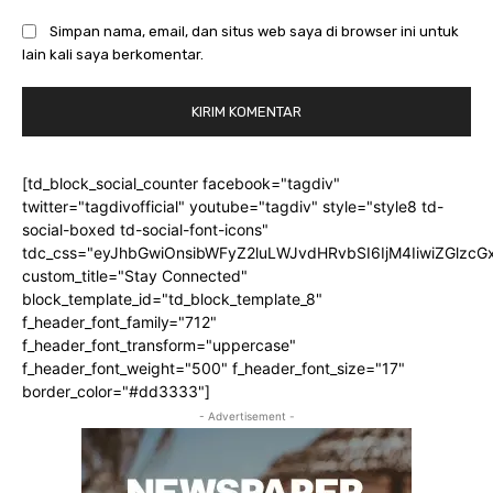
Simpan nama, email, dan situs web saya di browser ini untuk
lain kali saya berkomentar.
[td_block_social_counter facebook="tagdiv"
twitter="tagdivofficial" youtube="tagdiv" style="style8 td-
social-boxed td-social-font-icons"
tdc_css="eyJhbGwiOnsibWFyZ2luLWJvdHRvbSI6IjM4IiwiZGlz
custom_title="Stay Connected"
block_template_id="td_block_template_8"
f_header_font_family="712"
f_header_font_transform="uppercase"
f_header_font_weight="500" f_header_font_size="17"
border_color="#dd3333"]
- Advertisement -