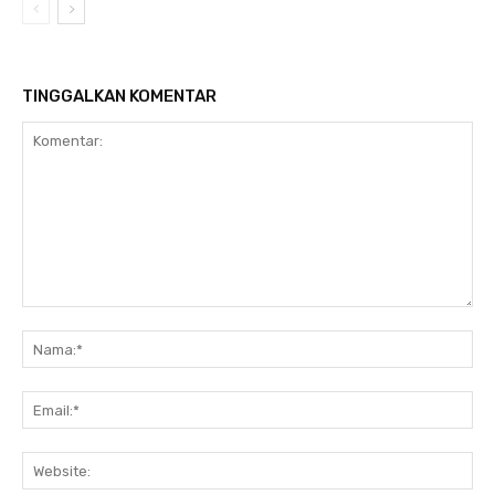
TINGGALKAN KOMENTAR
Komentar:
Na
Ema
Web