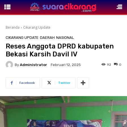
Beranda
Cikarang Update
CIKARANG UPDATE
DAERAH
NASIONAL
Reses Anggota DPRD kabupaten
Bekasi Karsih Davil lV
By
Administrator
92
0
Februari 12, 2025
Facebook
Twitter