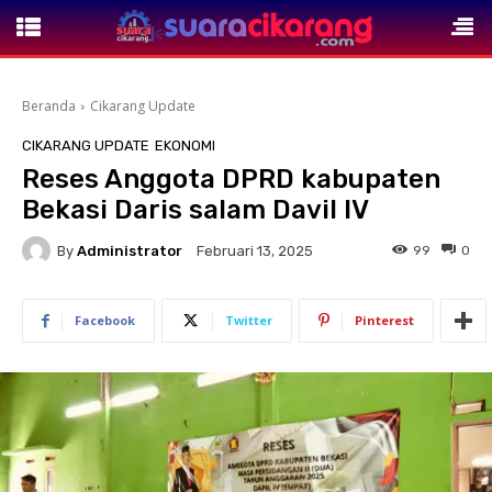
Beranda
Cikarang Update
CIKARANG UPDATE
EKONOMI
Reses Anggota DPRD kabupaten
Bekasi Daris salam Davil lV
By
Administrator
99
0
Februari 13, 2025
Facebook
Twitter
Pinterest