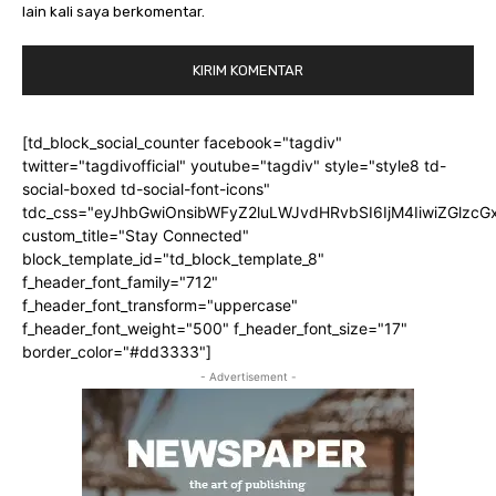
lain kali saya berkomentar.
[td_block_social_counter facebook="tagdiv"
twitter="tagdivofficial" youtube="tagdiv" style="style8 td-
social-boxed td-social-font-icons"
tdc_css="eyJhbGwiOnsibWFyZ2luLWJvdHRvbSI6IjM4IiwiZGlz
custom_title="Stay Connected"
block_template_id="td_block_template_8"
f_header_font_family="712"
f_header_font_transform="uppercase"
f_header_font_weight="500" f_header_font_size="17"
border_color="#dd3333"]
- Advertisement -