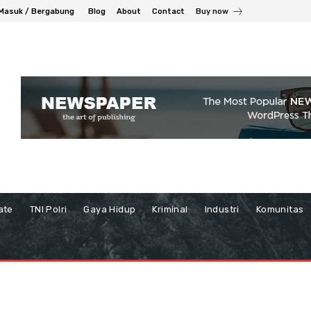
Masuk / Bergabung
Blog
About
Contact
Buy now
ate
TNI Polri
Gaya Hidup
Kriminal
Industri
Komunitas