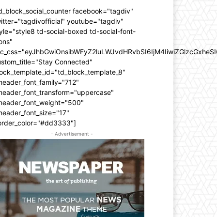
d_block_social_counter facebook="tagdiv"
itter="tagdivofficial" youtube="tagdiv"
yle="style8 td-social-boxed td-social-font-
ons"
dc_css="eyJhbGwiOnsibWFyZ2luLWJvdHRvbSI6IjM4IiwiZGlzcGxhe
ustom_title="Stay Connected"
ock_template_id="td_block_template_8"
header_font_family="712"
_header_font_transform="uppercase"
_header_font_weight="500"
header_font_size="17"
order_color="#dd3333"]
- Advertisement -