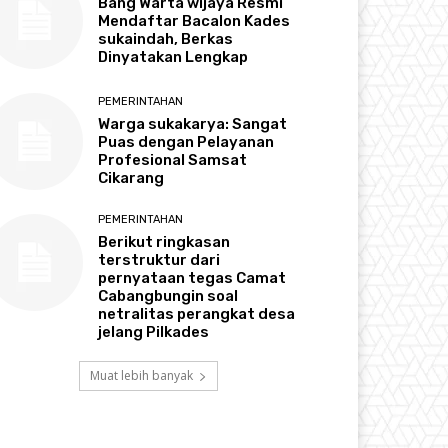
Bang Warta wijaya Resmi
Mendaftar Bacalon Kades
sukaindah, Berkas
Dinyatakan Lengkap
PEMERINTAHAN
Warga sukakarya: Sangat
Puas dengan Pelayanan
Profesional Samsat
Cikarang
PEMERINTAHAN
Berikut ringkasan
terstruktur dari
pernyataan tegas Camat
Cabangbungin soal
netralitas perangkat desa
jelang Pilkades
Muat lebih banyak