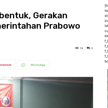
[t
tw
bentuk, Gerakan
st
ic
merintahan Prabowo
t
c
bl
f_
f
74
0
f
f_
b
interest
WhatsApp