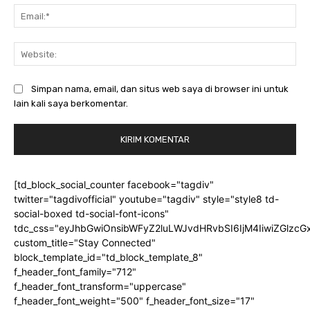
Ema
Web
Simpan nama, email, dan situs web saya di browser ini untuk
lain kali saya berkomentar.
[td_block_social_counter facebook="tagdiv"
twitter="tagdivofficial" youtube="tagdiv" style="style8 td-
social-boxed td-social-font-icons"
tdc_css="eyJhbGwiOnsibWFyZ2luLWJvdHRvbSI6IjM4IiwiZGlz
custom_title="Stay Connected"
block_template_id="td_block_template_8"
f_header_font_family="712"
f_header_font_transform="uppercase"
f_header_font_weight="500" f_header_font_size="17"