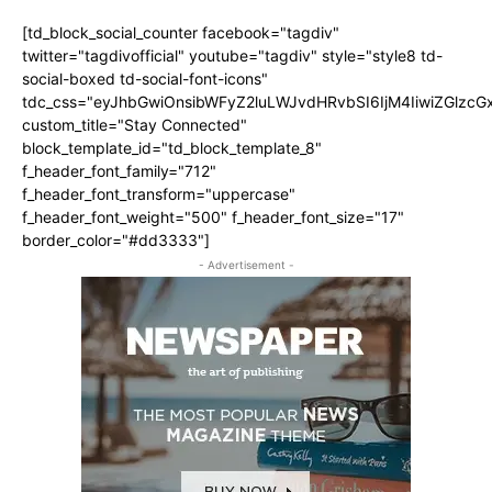
[td_block_social_counter facebook="tagdiv"
twitter="tagdivofficial" youtube="tagdiv" style="style8 td-
social-boxed td-social-font-icons"
tdc_css="eyJhbGwiOnsibWFyZ2luLWJvdHRvbSI6IjM4IiwiZGlz
custom_title="Stay Connected"
block_template_id="td_block_template_8"
f_header_font_family="712"
f_header_font_transform="uppercase"
f_header_font_weight="500" f_header_font_size="17"
border_color="#dd3333"]
- Advertisement -