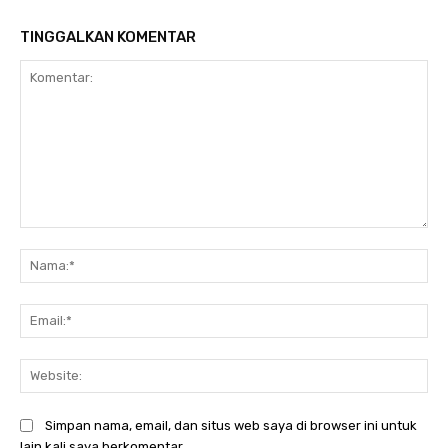
TINGGALKAN KOMENTAR
Komentar:
Na
Ema
Web
Simpan nama, email, dan situs web saya di browser ini untuk
lain kali saya berkomentar.