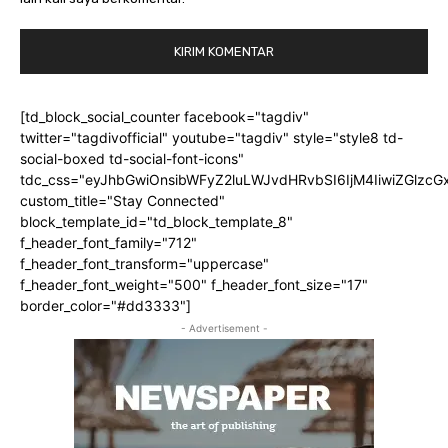
[td_block_social_counter facebook="tagdiv"
twitter="tagdivofficial" youtube="tagdiv" style="style8 td-
social-boxed td-social-font-icons"
tdc_css="eyJhbGwiOnsibWFyZ2luLWJvdHRvbSI6IjM4IiwiZGlz
custom_title="Stay Connected"
block_template_id="td_block_template_8"
f_header_font_family="712"
f_header_font_transform="uppercase"
f_header_font_weight="500" f_header_font_size="17"
border_color="#dd3333"]
- Advertisement -