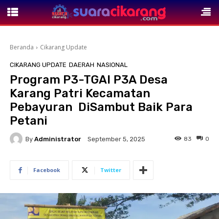
Beranda
Cikarang Update
CIKARANG UPDATE
DAERAH
NASIONAL
Program P3-TGAI P3A Desa
Karang Patri Kecamatan
Pebayuran DiSambut Baik Para
Petani
By
Administrator
83
0
September 5, 2025
Facebook
Twitter