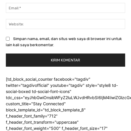
Ema
Web
Simpan nama, email, dan situs web saya di browser ini untuk
lain kali saya berkomentar.
[td_block_social_counter facebook="tagdiv"
twitter="tagdivofficial" youtube="tagdiv" style="style8 td-
social-boxed td-social-font-icons"
tdc_css="eyJhbGwiOnsibWFyZ2luLWJvdHRvbSI6IjM4IiwiZGlz
custom_title="Stay Connected"
block_template_id="td_block_template_8"
f_header_font_family="712"
f_header_font_transform="uppercase"
f_header_font_weight="500" f_header_font_size="17"