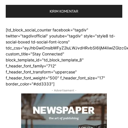
[td_block_social_counter facebook="tagdiv"
twitter="tagdivofficial" youtube="tagdiv" style="style8 td-
social-boxed td-social-font-icons"
tdc_css="eyJhbGwiOnsibWFyZ2luLWJvdHRvbSI6IjM4IiwiZGlz
custom_title="Stay Connected"
block_template_id="td_block_template_8"
f_header_font_family="712"
f_header_font_transform="uppercase"
f_header_font_weight="500" f_header_font_size="17"
border_color="#dd3333"]
- Advertisement -