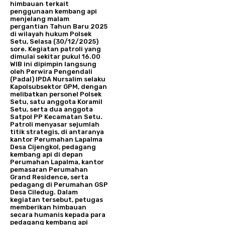
himbauan terkait
penggunaan kembang api
menjelang malam
pergantian Tahun Baru 2025
di wilayah hukum Polsek
Setu, Selasa (30/12/2025)
sore. Kegiatan patroli yang
dimulai sekitar pukul 16.00
WIB ini dipimpin langsung
oleh Perwira Pengendali
(Padal) IPDA Nursalim selaku
Kapolsubsektor GPM, dengan
melibatkan personel Polsek
Setu, satu anggota Koramil
Setu, serta dua anggota
Satpol PP Kecamatan Setu.
Patroli menyasar sejumlah
titik strategis, di antaranya
kantor Perumahan Lapalma
Desa Cijengkol, pedagang
kembang api di depan
Perumahan Lapalma, kantor
pemasaran Perumahan
Grand Residence, serta
pedagang di Perumahan GSP
Desa Ciledug. Dalam
kegiatan tersebut, petugas
memberikan himbauan
secara humanis kepada para
pedagang kembang api