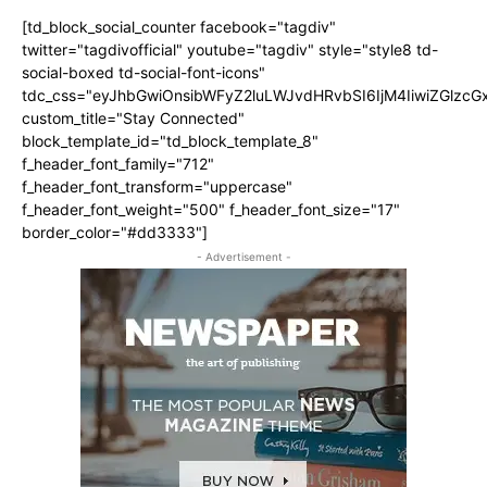
[td_block_social_counter facebook="tagdiv"
twitter="tagdivofficial" youtube="tagdiv" style="style8 td-
social-boxed td-social-font-icons"
tdc_css="eyJhbGwiOnsibWFyZ2luLWJvdHRvbSI6IjM4IiwiZGlz
custom_title="Stay Connected"
block_template_id="td_block_template_8"
f_header_font_family="712"
f_header_font_transform="uppercase"
f_header_font_weight="500" f_header_font_size="17"
border_color="#dd3333"]
- Advertisement -