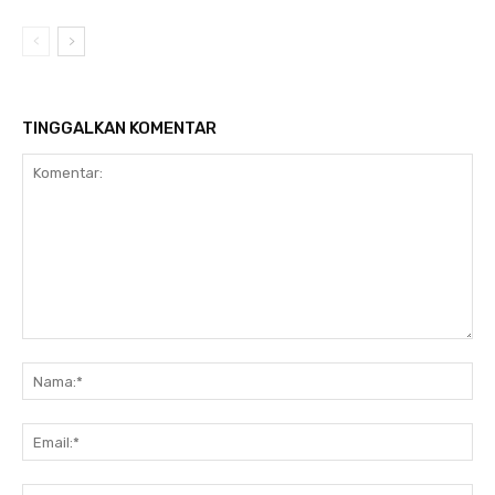
TINGGALKAN KOMENTAR
Komentar:
Na
Ema
Web