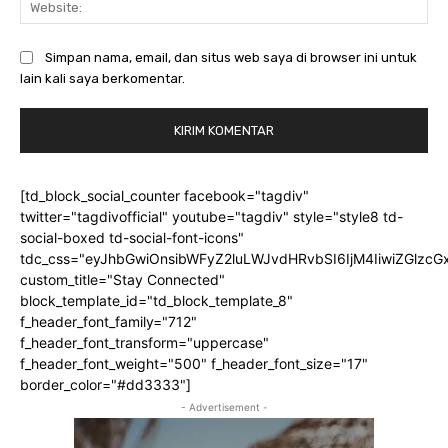
Simpan nama, email, dan situs web saya di browser ini untuk
lain kali saya berkomentar.
[td_block_social_counter facebook="tagdiv"
twitter="tagdivofficial" youtube="tagdiv" style="style8 td-
social-boxed td-social-font-icons"
tdc_css="eyJhbGwiOnsibWFyZ2luLWJvdHRvbSI6IjM4IiwiZGlz
custom_title="Stay Connected"
block_template_id="td_block_template_8"
f_header_font_family="712"
f_header_font_transform="uppercase"
f_header_font_weight="500" f_header_font_size="17"
border_color="#dd3333"]
- Advertisement -