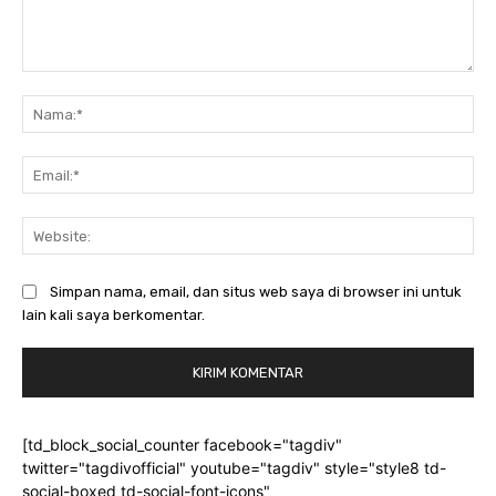
Komentar:
Na
Ema
Web
Simpan nama, email, dan situs web saya di browser ini untuk
lain kali saya berkomentar.
[td_block_social_counter facebook="tagdiv"
twitter="tagdivofficial" youtube="tagdiv" style="style8 td-
social-boxed td-social-font-icons"