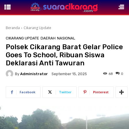
Beranda
Cikarang Update
CIKARANG UPDATE
DAERAH
NASIONAL
Polsek Cikarang Barat Gelar Police
Goes To School, Ribuan Siswa
Deklarasi Anti Tawuran
By
Administrator
68
0
September 15, 2025
Facebook
Twitter
Pinterest