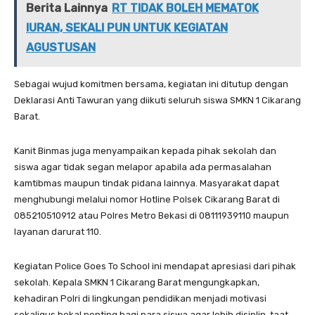
Berita Lainnya
RT TIDAK BOLEH MEMATOK
IURAN, SEKALI PUN UNTUK KEGIATAN
AGUSTUSAN
Sebagai wujud komitmen bersama, kegiatan ini ditutup dengan
Deklarasi Anti Tawuran yang diikuti seluruh siswa SMKN 1 Cikarang
Barat.
Kanit Binmas juga menyampaikan kepada pihak sekolah dan
siswa agar tidak segan melapor apabila ada permasalahan
kamtibmas maupun tindak pidana lainnya. Masyarakat dapat
menghubungi melalui nomor Hotline Polsek Cikarang Barat di
085210510912 atau Polres Metro Bekasi di 08111939110 maupun
layanan darurat 110.
Kegiatan Police Goes To School ini mendapat apresiasi dari pihak
sekolah. Kepala SMKN 1 Cikarang Barat mengungkapkan,
kehadiran Polri di lingkungan pendidikan menjadi motivasi
sekaligus bekal penting bagi para siswa agar lebih disiplin, taat