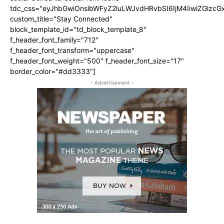
tdc_css="eyJhbGwiOnsibWFyZ2luLWJvdHRvbSI6IjM4IiwiZGlz
custom_title="Stay Connected"
block_template_id="td_block_template_8"
f_header_font_family="712"
f_header_font_transform="uppercase"
f_header_font_weight="500" f_header_font_size="17"
border_color="#dd3333"]
- Advertisement -