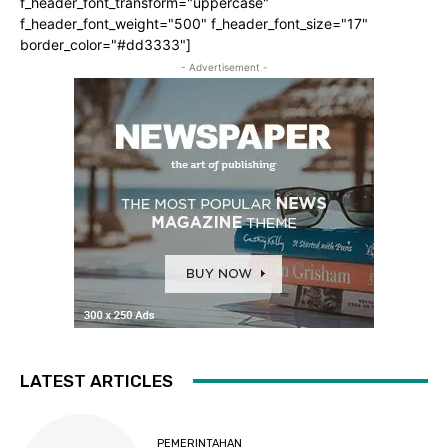
f_header_font_transform="uppercase"
f_header_font_weight="500" f_header_font_size="17"
border_color="#dd3333"]
- Advertisement -
LATEST ARTICLES
PEMERINTAHAN