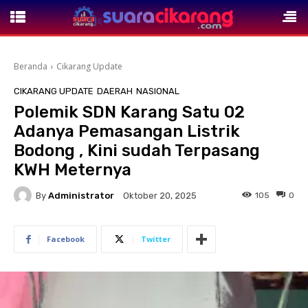
Beranda
Cikarang Update
CIKARANG UPDATE
DAERAH
NASIONAL
Polemik SDN Karang Satu 02
Adanya Pemasangan Listrik
Bodong , Kini sudah Terpasang
KWH Meternya
By
Administrator
105
0
Oktober 20, 2025
Facebook
Twitter