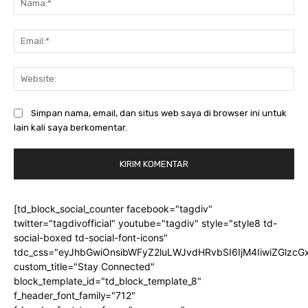
Ema
Web
Simpan nama, email, dan situs web saya di browser ini untuk
lain kali saya berkomentar.
[td_block_social_counter facebook="tagdiv"
twitter="tagdivofficial" youtube="tagdiv" style="style8 td-
social-boxed td-social-font-icons"
tdc_css="eyJhbGwiOnsibWFyZ2luLWJvdHRvbSI6IjM4IiwiZGlz
custom_title="Stay Connected"
block_template_id="td_block_template_8"
f_header_font_family="712"