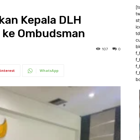
[t
tw
an Kepala DLH
st
ic
i ke Ombudsman
t
c
bl
107
0
f_
f
f
interest
WhatsApp
f_
b