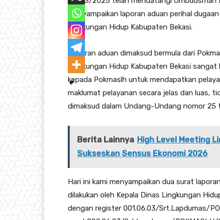
06/03/2025 telah mendatangi Ombudsman Rep
menyampaikan laporan aduan perihal dugaan M
Lingkungan Hidup Kabupaten Bekasi.
Laporan aduan dimaksud bermula dari Pokma
Lingkungan Hidup Kabupaten Bekasi sangat be
kepada Pokmaslh untuk mendapatkan pelayana
maklumat pelayanan secara jelas dan luas, t
dimaksud dalam Undang-Undang nomor 25 ta
Berita Lainnya
High Level Meeting 
Sukseskan Sensus Ekonomi 2026
Hari ini kami menyampaikan dua surat lapora
dilakukan oleh Kepala Dinas Lingkungan Hid
dengan register 001.06.03/Srt.Lapdumas/