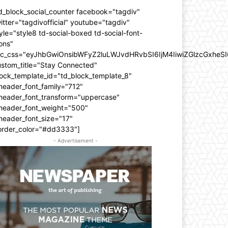
d_block_social_counter facebook="tagdiv"
itter="tagdivofficial" youtube="tagdiv"
yle="style8 td-social-boxed td-social-font-
ons"
dc_css="eyJhbGwiOnsibWFyZ2luLWJvdHRvbSI6IjM4IiwiZGlzcGxhe
ustom_title="Stay Connected"
ock_template_id="td_block_template_8"
header_font_family="712"
_header_font_transform="uppercase"
_header_font_weight="500"
header_font_size="17"
order_color="#dd3333"]
- Advertisement -