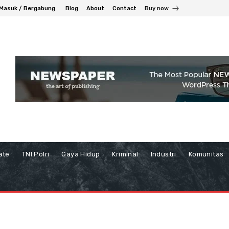
Masuk / Bergabung
Blog
About
Contact
Buy now
ate
TNI Polri
Gaya Hidup
Kriminal
Industri
Komunitas