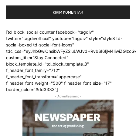
[td_block_social_counter facebook="tagdiv"
twitter="tagdivofficial" youtube="tagdiv" style="style8 td-
social-boxed td-social-font-icons"
tdc_css="eyJhbGwiOnsibWFyZ2luLWJvdHRvbSI6IjM4IiwiZGlz
custom_title="Stay Connected"
block_template_id="td_block_template_8"
f_header_font_family="712"
f_header_font_transform="uppercase"
f_header_font_weight="500" f_header_font_size="17"
border_color="#dd3333"]
- Advertisement -