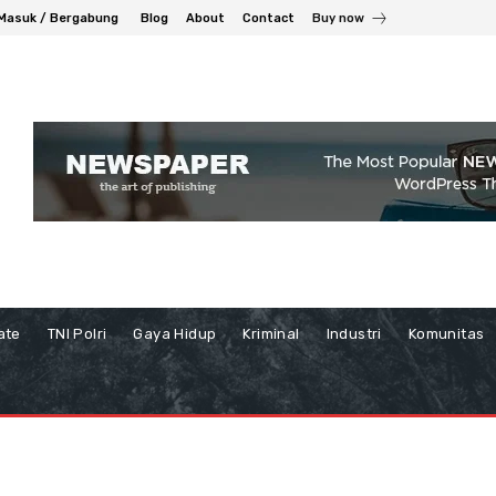
Masuk / Bergabung
Blog
About
Contact
Buy now
ate
TNI Polri
Gaya Hidup
Kriminal
Industri
Komunitas