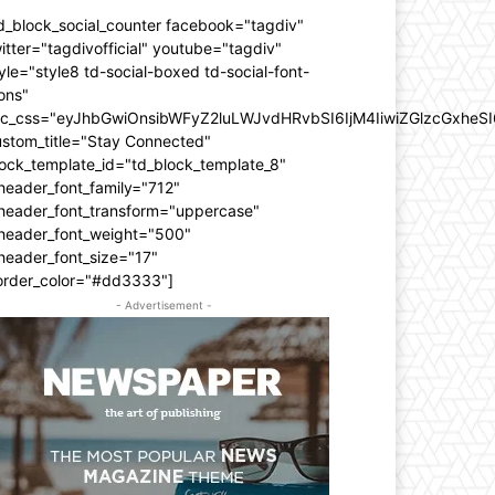
d_block_social_counter facebook="tagdiv"
itter="tagdivofficial" youtube="tagdiv"
yle="style8 td-social-boxed td-social-font-
ons"
dc_css="eyJhbGwiOnsibWFyZ2luLWJvdHRvbSI6IjM4IiwiZGlzcGxhe
ustom_title="Stay Connected"
ock_template_id="td_block_template_8"
header_font_family="712"
_header_font_transform="uppercase"
_header_font_weight="500"
header_font_size="17"
order_color="#dd3333"]
- Advertisement -