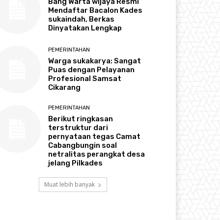
Bang Warta wijaya Resmi
Mendaftar Bacalon Kades
sukaindah, Berkas
Dinyatakan Lengkap
PEMERINTAHAN
Warga sukakarya: Sangat
Puas dengan Pelayanan
Profesional Samsat
Cikarang
PEMERINTAHAN
Berikut ringkasan
terstruktur dari
pernyataan tegas Camat
Cabangbungin soal
netralitas perangkat desa
jelang Pilkades
Muat lebih banyak