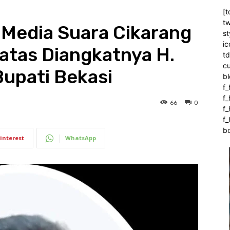
[t
tw
 Media Suara Cikarang
st
ic
atas Diangkatnya H.
t
c
Bupati Bekasi
bl
f_
f
66
0
f
f_
b
interest
WhatsApp