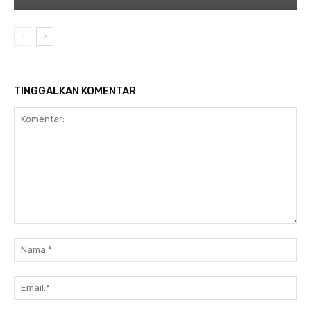
TINGGALKAN KOMENTAR
Komentar:
Na
Ema