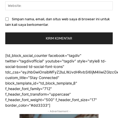
Web
Simpan nama, email, dan situs web saya di browser ini untuk
lain kali saya berkomentar.
[td_block_social_counter facebook="tagdiv"
twitter="tagdivofficial" youtube="tagdiv" style="style8 td-
social-boxed td-social-font-icons"
tdc_css="eyJhbGwiOnsibWFyZ2luLWJvdHRvbSI6IjM4IiwiZGlz
custom_title="Stay Connected"
block_template_id="td_block_template_8"
f_header_font_family="712"
f_header_font_transform="uppercase"
f_header_font_weight="500" f_header_font_size="17"
border_color="#dd3333"]
- Advertisement -