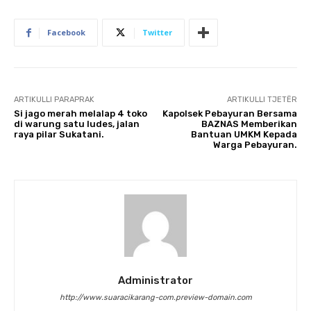
Facebook
Twitter
ARTIKULLI PARAPRAK
ARTIKULLI TJETËR
Si jago merah melalap 4 toko
Kapolsek Pebayuran Bersama
di warung satu ludes, jalan
BAZNAS Memberikan
raya pilar Sukatani.
Bantuan UMKM Kepada
Warga Pebayuran.
Administrator
http://www.suaracikarang-com.preview-domain.com