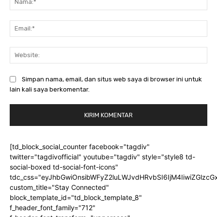
Ema
Web
Simpan nama, email, dan situs web saya di browser ini untuk
lain kali saya berkomentar.
[td_block_social_counter facebook="tagdiv"
twitter="tagdivofficial" youtube="tagdiv" style="style8 td-
social-boxed td-social-font-icons"
tdc_css="eyJhbGwiOnsibWFyZ2luLWJvdHRvbSI6IjM4IiwiZGlz
custom_title="Stay Connected"
block_template_id="td_block_template_8"
f_header_font_family="712"