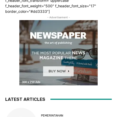
f_header_font_transform="uppercase"
f_header_font_weight="500" f_header_font_size="17"
border_color="#dd3333"]
- Advertisement -
LATEST ARTICLES
PEMERINTAHAN