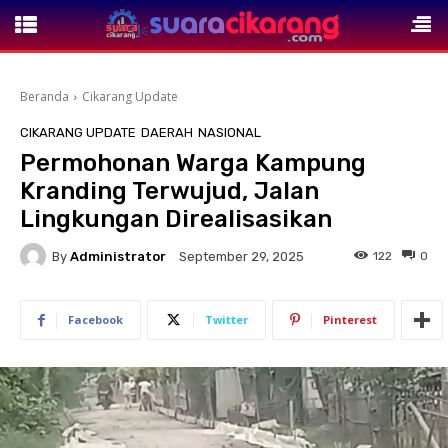
Beranda
Cikarang Update
CIKARANG UPDATE
DAERAH
NASIONAL
Permohonan Warga Kampung
Kranding Terwujud, Jalan
Lingkungan Direalisasikan
By
Administrator
122
0
September 29, 2025
Facebook
Twitter
Pinterest