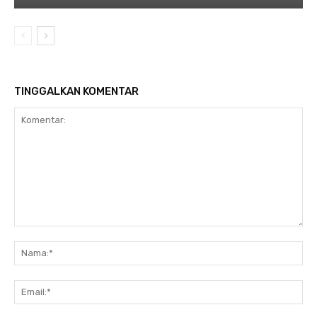
TINGGALKAN KOMENTAR
Komentar:
Na
Ema