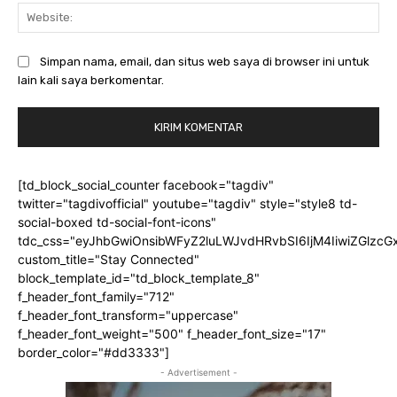
Web
Simpan nama, email, dan situs web saya di browser ini untuk
lain kali saya berkomentar.
[td_block_social_counter facebook="tagdiv"
twitter="tagdivofficial" youtube="tagdiv" style="style8 td-
social-boxed td-social-font-icons"
tdc_css="eyJhbGwiOnsibWFyZ2luLWJvdHRvbSI6IjM4IiwiZGlz
custom_title="Stay Connected"
block_template_id="td_block_template_8"
f_header_font_family="712"
f_header_font_transform="uppercase"
f_header_font_weight="500" f_header_font_size="17"
border_color="#dd3333"]
- Advertisement -