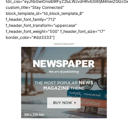
tdc_css="eyJhbGwiOnsibWFyZ2luLWJvdHRvbSI6IjM4IiwiZGlz
custom_title="Stay Connected"
block_template_id="td_block_template_8"
f_header_font_family="712"
f_header_font_transform="uppercase"
f_header_font_weight="500" f_header_font_size="17"
border_color="#dd3333"]
- Advertisement -