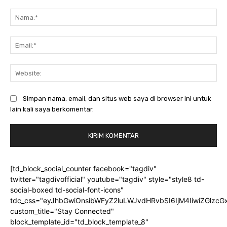
Komentar:
Na
Ema
Web
Simpan nama, email, dan situs web saya di browser ini untuk
lain kali saya berkomentar.
[td_block_social_counter facebook="tagdiv"
twitter="tagdivofficial" youtube="tagdiv" style="style8 td-
social-boxed td-social-font-icons"
tdc_css="eyJhbGwiOnsibWFyZ2luLWJvdHRvbSI6IjM4IiwiZGlz
custom_title="Stay Connected"
block_template_id="td_block_template_8"