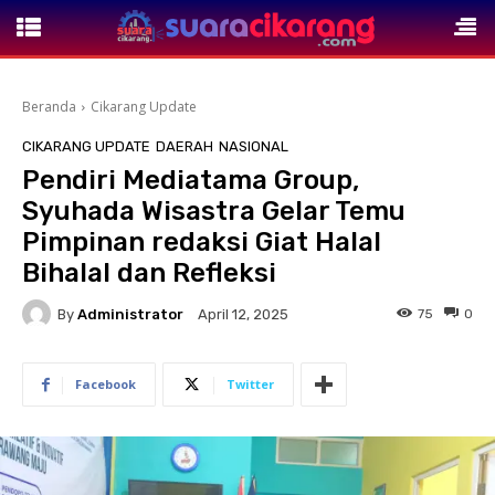
Beranda
Cikarang Update
CIKARANG UPDATE
DAERAH
NASIONAL
Pendiri Mediatama Group,
Syuhada Wisastra Gelar Temu
Pimpinan redaksi Giat Halal
Bihalal dan Refleksi
By
Administrator
75
0
April 12, 2025
Facebook
Twitter