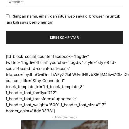
Simpan nama, email, dan situs web saya di browser ini untuk
lain kali saya berkomentar.
[td_block_social_counter facebook="tagdiv"
twitter="tagdivofficial" youtube="tagdiv" style="style8 td-
social-boxed td-social-font-icons"
tdc_css="eyJhbGwiOnsibWFyZ2luLWJvdHRvbSI6IjM4IiwiZGlz
custom_title="Stay Connected"
block_template_id="td_block_template_8"
f_header_font_family="712"
f_header_font_transform="uppercase"
f_header_font_weight="500" f_header_font_size="17"
border_color="#dd3333"]
- Advertisement -