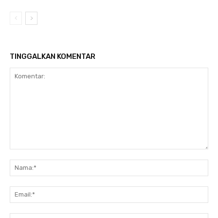
TINGGALKAN KOMENTAR
Komentar:
Na
Ema
Web