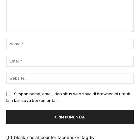
Komentar:
Na
Ema
Web
Simpan nama, email, dan situs web saya di browser ini untuk
lain kali saya berkomentar.
[td_block_social_counter facebook="tagdiv"