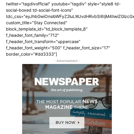
twitter="tagdivofficial" youtube="tagdiv" style="style8 td-
social-boxed td-social-font-icons"
tdc_css="eyJhbGwiOnsibWFyZ2luLWJvdHRvbSI6IjM4IiwiZGlz
custom_title="Stay Connected"
block_template_id="td_block_template_8"
f_header_font_family="712"
f_header_font_transform="uppercase"
f_header_font_weight="500" f_header_font_size="17"
border_color="#dd3333"]
- Advertisement -