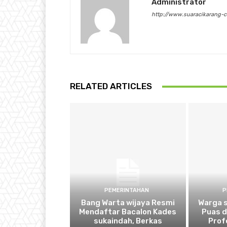
Administrator
http://www.suaracikarang-
RELATED ARTICLES
PEMERINTAHAN
P
Bang Warta wijaya Resmi
Warga 
Mendaftar Bacalon Kades
Puas 
sukaindah, Berkas
Prof