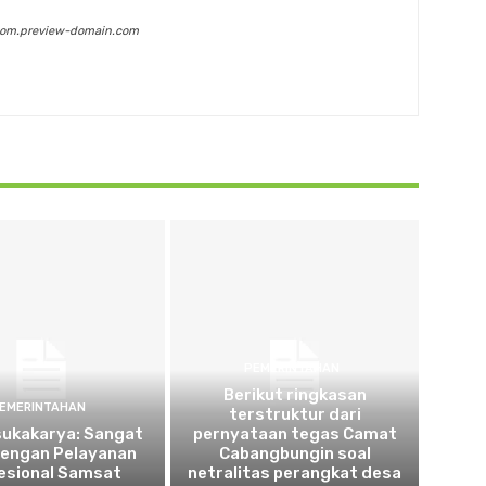
com.preview-domain.com
PEMERINTAHAN
Berikut ringkasan
EMERINTAHAN
terstruktur dari
sukakarya: Sangat
pernyataan tegas Camat
dengan Pelayanan
Cabangbungin soal
esional Samsat
netralitas perangkat desa