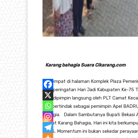
Karang bahagia Suara Cikarang.com
Bertempat di halaman Komplek Plaza Pemeri
Apel peringatan Hari Jadi Kabupaten Ke-75 T
Apel dipimpin langsung oleh PLT Camat Ke
M.Si bertindak sebagai pemimpin Apel BADR
bahagia. Dalam Sambutanya Bupati Bekasi
Camat Karang Bahagia, Hari ini kita berkumpu
Ke 75, Momentum ini bukan sekedar perayaan u