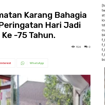
[t
tw
matan Karang Bahagia
st
ic
 Peringatan Hari Jadi
t
c
 Ke -75 Tahun.
bl
f_
f
154
0
f
f_
b
interest
WhatsApp