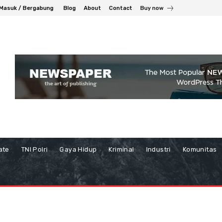
Masuk / Bergabung
Blog
About
Contact
Buy now
ate
TNI Polri
Gaya Hidup
Kriminal
Industri
Komunitas