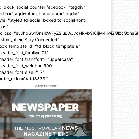
d_block_social_counter facebook="tagdiv"
itter="tagdivofficial" youtube="tagdiv"
yle="style8 td-social-boxed td-social-font-
ons"
dc_css="eyJhbGwiOnsibWFyZ2luLWJvdHRvbSI6IjM4IiwiZGlzcGxhe
ustom_title="Stay Connected"
ock_template_id="td_block_template_8"
header_font_family="712"
_header_font_transform="uppercase"
_header_font_weight="500"
header_font_size="17"
order_color="#dd3333"]
- Advertisement -