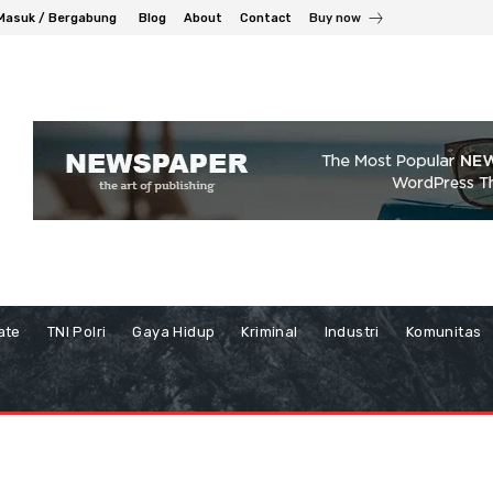
Masuk / Bergabung
Blog
About
Contact
Buy now
ate
TNI Polri
Gaya Hidup
Kriminal
Industri
Komunitas