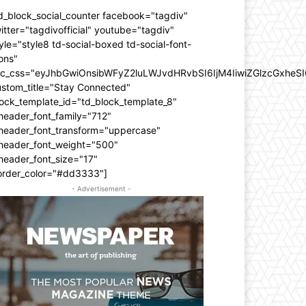
d_block_social_counter facebook="tagdiv"
itter="tagdivofficial" youtube="tagdiv"
yle="style8 td-social-boxed td-social-font-
ons"
dc_css="eyJhbGwiOnsibWFyZ2luLWJvdHRvbSI6IjM4IiwiZGlzcGxhe
ustom_title="Stay Connected"
ock_template_id="td_block_template_8"
header_font_family="712"
_header_font_transform="uppercase"
_header_font_weight="500"
header_font_size="17"
order_color="#dd3333"]
- Advertisement -