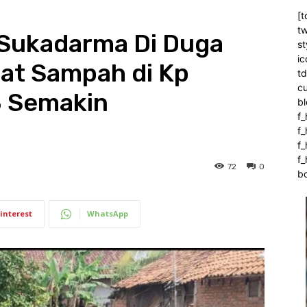
[t
tw
Sukadarma Di Duga
st
ic
rat Sampah di Kp
t
c
3 Semakin
bl
f_
f
f
f_
72
0
b
interest
WhatsApp