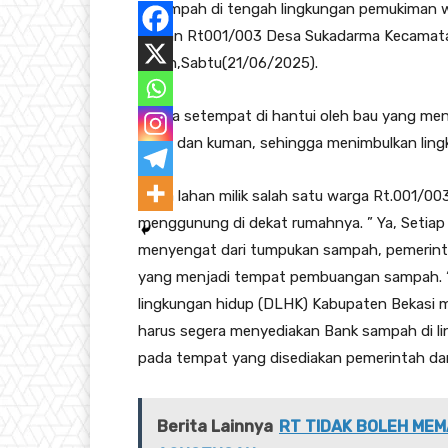
– Sampah di tengah lingkungan pemukiman w
urakan Rt001/003 Desa Sukadarma Kecamata
parah,Sabtu(21/06/2025).
Warga setempat di hantui oleh bau yang me
Lalat dan kuman, sehingga menimbulkan ling
Zona lahan milik salah satu warga Rt.001/00
menggunung di dekat rumahnya. ” Ya, Setiap 
menyengat dari tumpukan sampah, pemerinta
yang menjadi tempat pembuangan sampah. “U
lingkungan hidup (DLHK) Kabupaten Bekasi m
harus segera menyediakan Bank sampah di 
pada tempat yang disediakan pemerintah da
Berita Lainnya
RT TIDAK BOLEH MEM