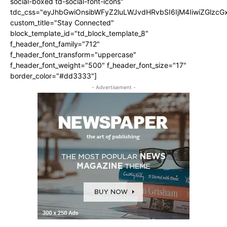
social-boxed td-social-font-icons"
tdc_css="eyJhbGwiOnsibWFyZ2luLWJvdHRvbSI6IjM4IiwiZGlz
custom_title="Stay Connected"
block_template_id="td_block_template_8"
f_header_font_family="712"
f_header_font_transform="uppercase"
f_header_font_weight="500" f_header_font_size="17"
border_color="#dd3333"]
- Advertisement -