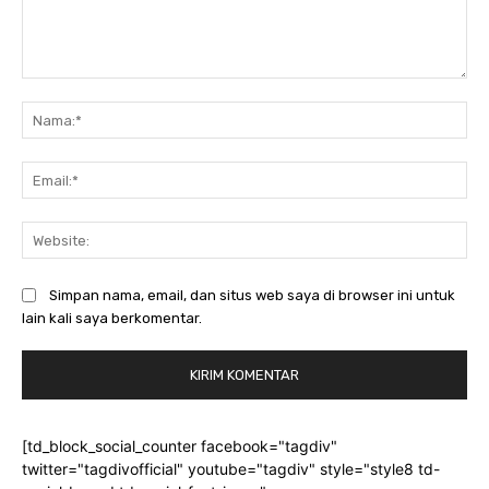
Komentar:
Na
Ema
Web
Simpan nama, email, dan situs web saya di browser ini untuk
lain kali saya berkomentar.
[td_block_social_counter facebook="tagdiv"
twitter="tagdivofficial" youtube="tagdiv" style="style8 td-