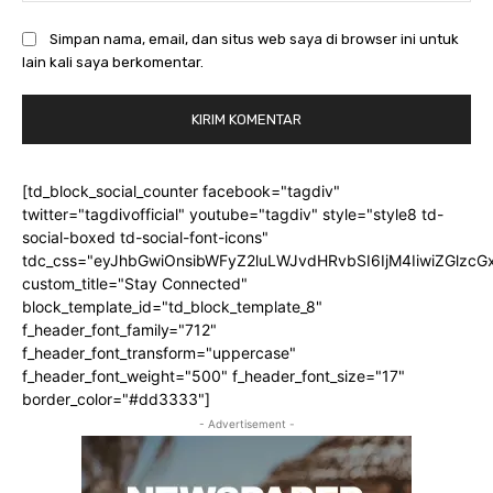
Simpan nama, email, dan situs web saya di browser ini untuk
lain kali saya berkomentar.
[td_block_social_counter facebook="tagdiv"
twitter="tagdivofficial" youtube="tagdiv" style="style8 td-
social-boxed td-social-font-icons"
tdc_css="eyJhbGwiOnsibWFyZ2luLWJvdHRvbSI6IjM4IiwiZGlz
custom_title="Stay Connected"
block_template_id="td_block_template_8"
f_header_font_family="712"
f_header_font_transform="uppercase"
f_header_font_weight="500" f_header_font_size="17"
border_color="#dd3333"]
- Advertisement -