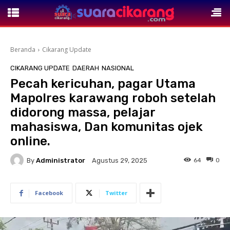
Beranda
Cikarang Update
CIKARANG UPDATE
DAERAH
NASIONAL
Pecah kericuhan, pagar Utama
Mapolres karawang roboh setelah
didorong massa, pelajar
mahasiswa, Dan komunitas ojek
online.
By
Administrator
64
0
Agustus 29, 2025
Facebook
Twitter