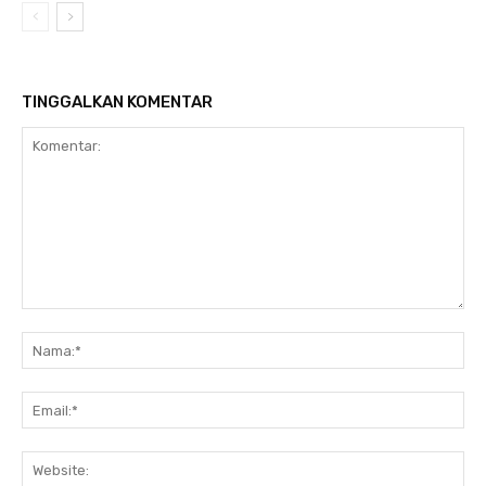
TINGGALKAN KOMENTAR
Komentar:
Na
Ema
Web