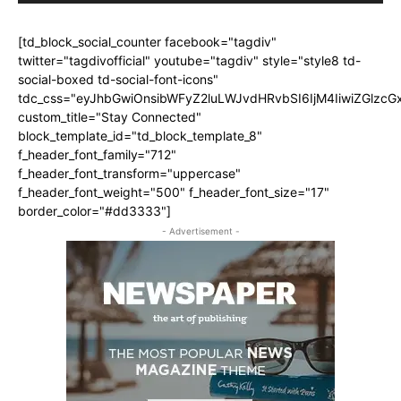
[td_block_social_counter facebook="tagdiv"
twitter="tagdivofficial" youtube="tagdiv" style="style8 td-
social-boxed td-social-font-icons"
tdc_css="eyJhbGwiOnsibWFyZ2luLWJvdHRvbSI6IjM4IiwiZGlz
custom_title="Stay Connected"
block_template_id="td_block_template_8"
f_header_font_family="712"
f_header_font_transform="uppercase"
f_header_font_weight="500" f_header_font_size="17"
border_color="#dd3333"]
- Advertisement -