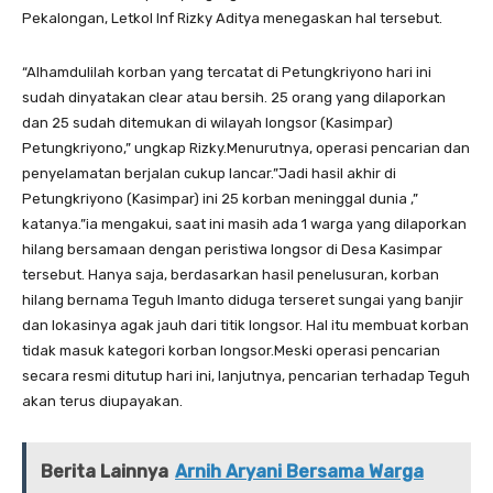
Pekalongan, Letkol Inf Rizky Aditya menegaskan hal tersebut.
“Alhamdulilah korban yang tercatat di Petungkriyono hari ini
sudah dinyatakan clear atau bersih. 25 orang yang dilaporkan
dan 25 sudah ditemukan di wilayah longsor (Kasimpar)
Petungkriyono,” ungkap Rizky.Menurutnya, operasi pencarian dan
penyelamatan berjalan cukup lancar.”Jadi hasil akhir di
Petungkriyono (Kasimpar) ini 25 korban meninggal dunia ,”
katanya.”ia mengakui, saat ini masih ada 1 warga yang dilaporkan
hilang bersamaan dengan peristiwa longsor di Desa Kasimpar
tersebut. Hanya saja, berdasarkan hasil penelusuran, korban
hilang bernama Teguh Imanto diduga terseret sungai yang banjir
dan lokasinya agak jauh dari titik longsor. Hal itu membuat korban
tidak masuk kategori korban longsor.Meski operasi pencarian
secara resmi ditutup hari ini, lanjutnya, pencarian terhadap Teguh
akan terus diupayakan.
Berita Lainnya
Arnih Aryani Bersama Warga