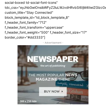
social-boxed td-social-font-icons"
tdc_css="eyJhbGwiOnsibWFyZ2luLWJvdHRvbSI6IjM4IiwiZGlz
custom_title="Stay Connected"
block_template_id="td_block_template_8"
f_header_font_family="712"
f_header_font_transform="uppercase"
f_header_font_weight="500" f_header_font_size="17"
border_color="#dd3333"]
- Advertisement -