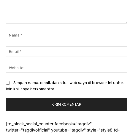
Komentar:
Na
Ema
Web
Simpan nama, email, dan situs web saya di browser ini untuk
lain kali saya berkomentar.
[td_block_social_counter facebook="tagdiv"
twitter="tagdivofficial" youtube="tagdiv" style="style8 td-