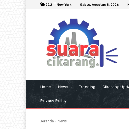
C
29.2
New York
Sabtu, Agustus 8, 2026
Home
News
Tranding
Cikarang Upd
Privacy Policy
Beranda
News