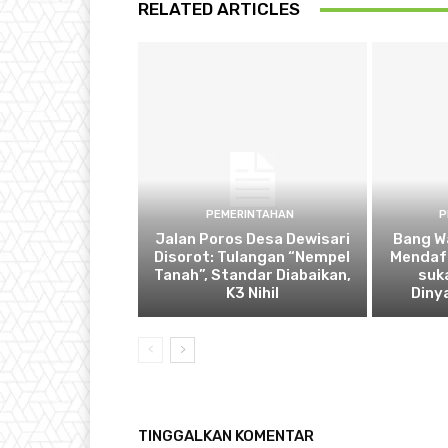
RELATED ARTICLES
PEMERINTAHAN
P
Jalan Poros Desa Dewisari
Bang W
Disorot: Tulangan “Nempel
Mendaf
Tanah”, Standar Diabaikan,
suk
K3 Nihil
Diny
TINGGALKAN KOMENTAR