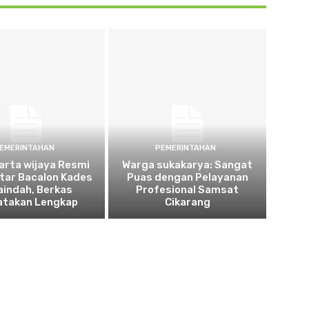
EMERINTAHAN
PEMERINTAHAN
arta wijaya Resmi
Warga sukakarya: Sangat
tar Bacalon Kades
Puas dengan Pelayanan
aindah, Berkas
Profesional Samsat
atakan Lengkap
Cikarang