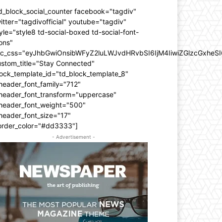
d_block_social_counter facebook="tagdiv"
itter="tagdivofficial" youtube="tagdiv"
yle="style8 td-social-boxed td-social-font-
ons"
dc_css="eyJhbGwiOnsibWFyZ2luLWJvdHRvbSI6IjM4IiwiZGlzcGxhe
ustom_title="Stay Connected"
ock_template_id="td_block_template_8"
header_font_family="712"
_header_font_transform="uppercase"
_header_font_weight="500"
header_font_size="17"
order_color="#dd3333"]
- Advertisement -