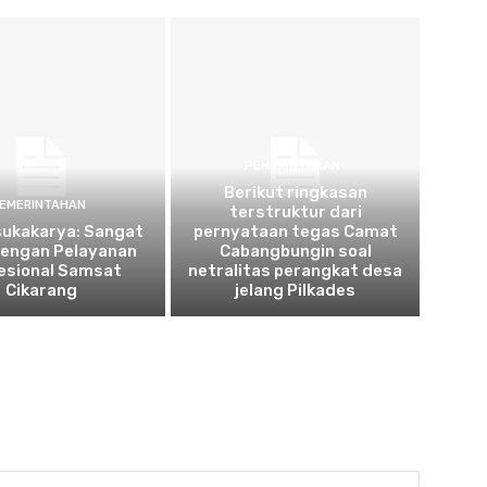
PEMERINTAHAN
Berikut ringkasan
EMERINTAHAN
terstruktur dari
sukakarya: Sangat
pernyataan tegas Camat
dengan Pelayanan
Cabangbungin soal
esional Samsat
netralitas perangkat desa
Cikarang
jelang Pilkades