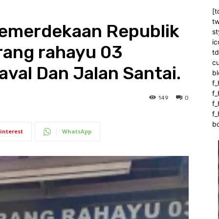
[t
tw
emerdekaan Republik
st
ic
rang rahayu 03
t
c
val Dan Jalan Santai.
bl
f_
f
149
0
f
f_
b
interest
WhatsApp