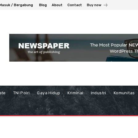
Masuk / Bergabung
Blog
About
Contact
Buy now
ate
TNI Polri
Gaya Hidup
Kriminal
Industri
Komunitas