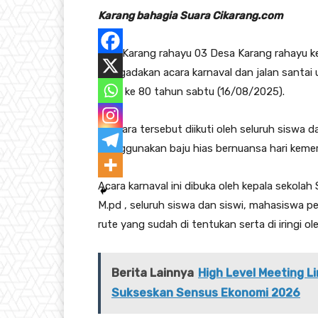
Karang bahagia Suara Cikarang.com
SDN Karang rahayu 03 Desa Karang rahayu k
mengadakan acara karnaval dan jalan santai
yang ke 80 tahun sabtu (16/08/2025).
Di acara tersebut diikuti oleh seluruh siswa
menggunakan baju hias bernuansa hari keme
Acara karnaval ini dibuka oleh kepala sekolah
M.pd , seluruh siswa dan siswi, mahasiswa pe
rute yang sudah di tentukan serta di iringi 
Berita Lainnya
High Level Meeting 
Sukseskan Sensus Ekonomi 2026