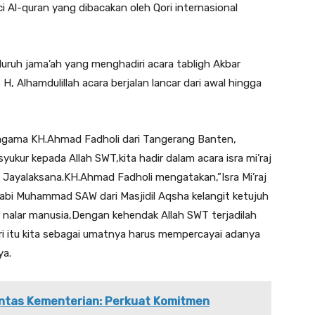
 Al-quran yang dibacakan oleh Qori internasional
uruh jama’ah yang menghadiri acara tabligh Akbar
 H, Alhamdulillah acara berjalan lancar dari awal hingga
gama KH.Ahmad Fadholi dari Tangerang Banten,
kur kepada Allah SWT,kita hadir dalam acara isra mi’raj
 Jayalaksana.KH.Ahmad Fadholi mengatakan,”Isra Mi’raj
bi Muhammad SAW dari Masjidil Aqsha kelangit ketujuh
r nalar manusia,Dengan kehendak Allah SWT terjadilah
dari itu kita sebagai umatnya harus mempercayai adanya
ya.
Lintas Kementerian: Perkuat Komitmen