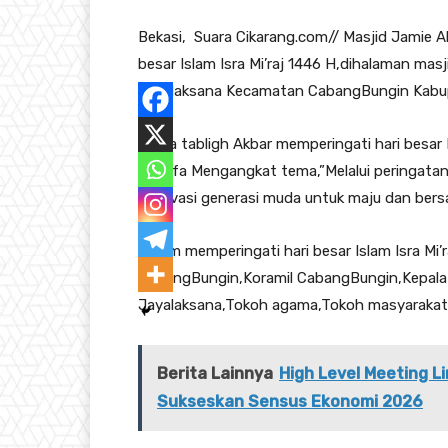
Bekasi, Suara Cikarang.com// Masjid Jamie A
besar Islam Isra Mi’raj 1446 H,dihalaman m
Jayalaksana Kecamatan CabangBungin Kabup
Acara tabligh Akbar memperingati hari besar 
dhuafa Mengangkat tema,”Melalui peringatan
motivasi generasi muda untuk maju dan bers
Dalam memperingati hari besar Islam Isra Mi
CabangBungin,Koramil CabangBungin,Kepala 
Jayalaksana,Tokoh agama,Tokoh masyarakat
Berita Lainnya
High Level Meeting 
Sukseskan Sensus Ekonomi 2026