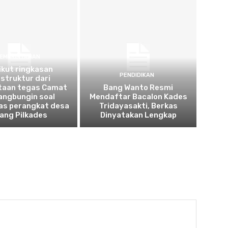
EMERINTAHAN
ikut ringkasan
PENDIDIKAN
struktur dari
taan tegas Camat
Bang Wanto Resmi
angbungin soal
Mendaftar Bacalon Kades
tas perangkat desa
Tridayasakti, Berkas
lang Pilkades
Dinyatakan Lengkap