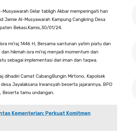
l-Musyawarah Gelar tabligh Akbar memperingati hari
asjid Jamie Al-Musyawarah Kampung Cangkring Desa
aten Bekasi.Kamis,30/01/24.
Isra mi’raj 1446 H, Bersama santunan yatim piatu dan
 dan hikmah isra mi’raj menjadi momentum dan
atu sebagai implementasi dari iman dan taqwa.
’raj dihadiri Camat CabangBungin Mirtono, Kapolsek
desa Jayalaksana Irwansyah beserta jajarannya, BPD
, Beserta tamu undangan.
Lintas Kementerian: Perkuat Komitmen