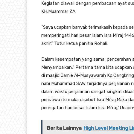
Kegiatan diawali dengan pembacaan ayat suci
KH.Muammar ZA.
“Saya ucapkan banyak terimakasih kepada sel
memperingati hari besar Islam Isra Mi’raj 1446
akhir,” Tutur ketua panitia Rohali.
Dalam kesempatan yang sama, pencerahan a
Menyampaikan,” Pertama tama kita ucapkan syu
di masjid Jamie Al-Musyawarah Kp.Cangkring
nabi Muhammad SAW terjadinya perjalanan na
dalam waktu perjalanan sangat singkat dilua
peristiwa itu maka disebut Isra Mi’raj.Maka 
peringatan hari besar Islam Isra Mi’raj,”Ucapn
Berita Lainnya
High Level Meeting 