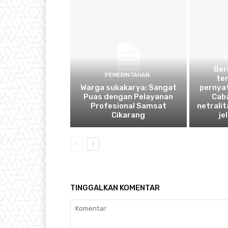
P
Ber
PEMERINTAHAN
ter
Warga sukakarya: Sangat
pernya
Puas dengan Pelayanan
Cab
Profesional Samsat
netrali
Cikarang
je
TINGGALKAN KOMENTAR