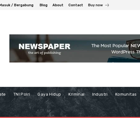
Masuk / Bergabung
Blog
About
Contact
Buy now
ate
TNI Polri
Gaya Hidup
Kriminal
Industri
Komunitas