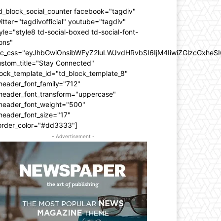
d_block_social_counter facebook="tagdiv"
itter="tagdivofficial" youtube="tagdiv"
yle="style8 td-social-boxed td-social-font-
ons"
dc_css="eyJhbGwiOnsibWFyZ2luLWJvdHRvbSI6IjM4IiwiZGlzcGxhe
ustom_title="Stay Connected"
ock_template_id="td_block_template_8"
header_font_family="712"
_header_font_transform="uppercase"
_header_font_weight="500"
header_font_size="17"
order_color="#dd3333"]
- Advertisement -