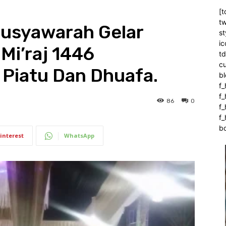
[t
tw
Musyawarah Gelar
st
ic
 Mi’raj 1446
t
c
 Piatu Dan Dhuafa.
bl
f_
f
86
0
f
f_
b
interest
WhatsApp