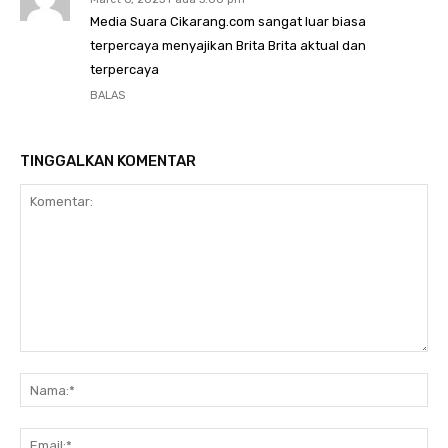
Media Suara Cikarang.com sangat luar biasa
terpercaya menyajikan Brita Brita aktual dan
terpercaya
BALAS
TINGGALKAN KOMENTAR
Komentar:
Na
Ema