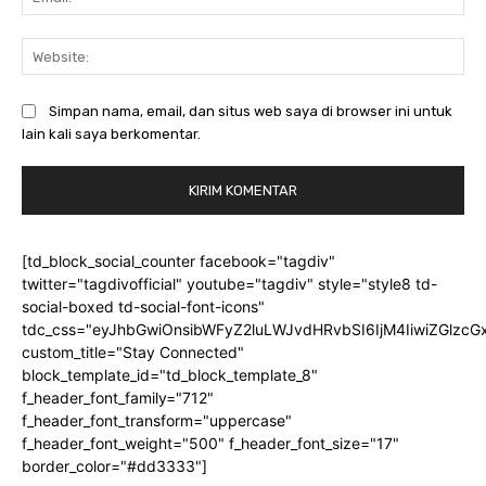
Web
Simpan nama, email, dan situs web saya di browser ini untuk
lain kali saya berkomentar.
[td_block_social_counter facebook="tagdiv"
twitter="tagdivofficial" youtube="tagdiv" style="style8 td-
social-boxed td-social-font-icons"
tdc_css="eyJhbGwiOnsibWFyZ2luLWJvdHRvbSI6IjM4IiwiZGlz
custom_title="Stay Connected"
block_template_id="td_block_template_8"
f_header_font_family="712"
f_header_font_transform="uppercase"
f_header_font_weight="500" f_header_font_size="17"
border_color="#dd3333"]