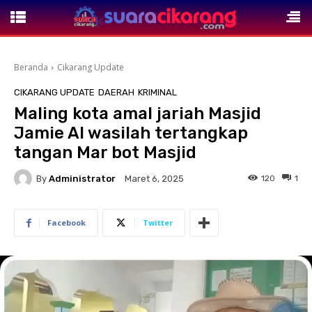
Beranda
Cikarang Update
CIKARANG UPDATE
DAERAH
KRIMINAL
Maling kota amal jariah Masjid
Jamie Al wasilah tertangkap
tangan Mar bot Masjid
By
Administrator
120
1
Maret 6, 2025
Facebook
Twitter